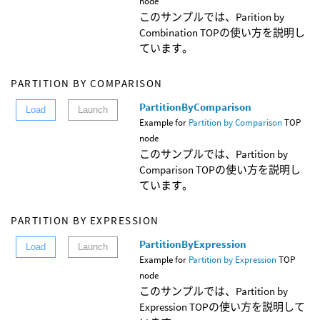
node
このサンプルでは、Parition by
Combination TOPの使い方を説明し
ています。
PARTITION BY COMPARISON
PartitionByComparison
Load
Launch
Example for
Partition by Comparison
TOP
node
このサンプルでは、Partition by
Comparison TOPの使い方を説明し
ています。
PARTITION BY EXPRESSION
PartitionByExpression
Load
Launch
Example for
Partition by Expression
TOP
node
このサンプルでは、Partition by
Expression TOPの使い方を説明して