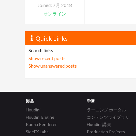
Joined: 7月 2018
オンライン
Quick Links
Search links
Show recent posts
Show unanswered posts
製品
学習
Houdini
ラーニング ポータル
Houdini Engine
コンテンツライブラリ
Karma Renderer
Houdini 講演
SideFX Labs
Production Projects