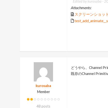
Edited by kurosaba -
2
Attachments:
スクリーンショット 202
test_add_animate__s
どうやら、Channel Pri
既存のChannel P
kurosaba
Member
48 posts