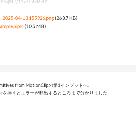
025年4月13日 04:06:42
5-04-13 155926.png
(263.7 KB)
ample.hiplc
(10.5 MB)
mitives from MotionClipの第1インプットへ、
rimitiveを挿すとエラーが頻出するところまで分かりました。