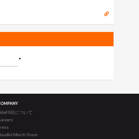
▼
COMPANY
SideFX社について
areers
ress
oudini Merch Store