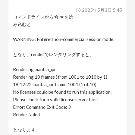
v
2025年5月3日 5:45
コマンドラインからhipncを読
i
み込むと
g
WARNING: Entered non-commercial session mode.
となり、renderでレンダリングすると、
a
Rendering mantra_ipr
t
Rendering 10 frames ( from 1001 to 1010 by 1)
18:12:22 mantra_ipr frame 1001 (1 of 10)
i
No licenses could be found to run this application.
Please check for a valid license server host
o
Error: Command Exit Code: 3
Render failed.
n
となります。