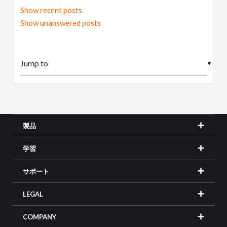
Show recent posts
Show unanswered posts
▼
製品
学習
サポート
LEGAL
COMPANY