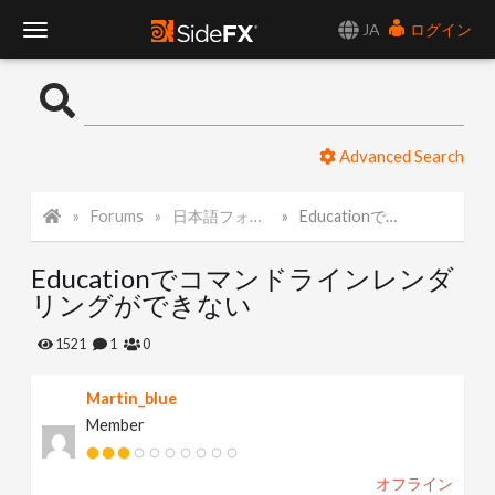
JA
ログイン
T
o
Advanced Search
g
Forums
日本語フォーラム
Educationでコマンドラインレンダリングができない
g
Educationでコマンドラインレンダ
l
リングができない
e
1521
1
0
Martin_blue
N
Member
a
オフライン