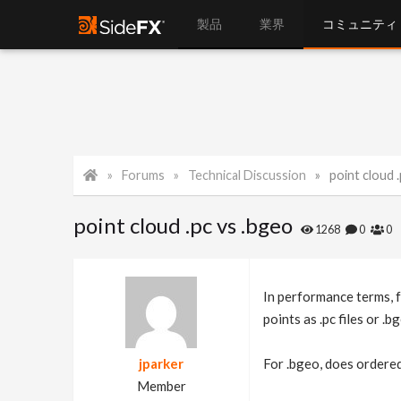
製品
業界
コミュニティ
Forums
Technical Discussion
point cloud 
point cloud .pc vs .bgeo
1268
0
0
In performance terms, f
points as .pc files or .b
jparker
For .bgeo, does ordere
Member