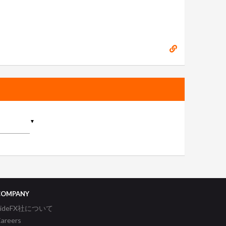
▼
COMPANY
SideFX社について
areers