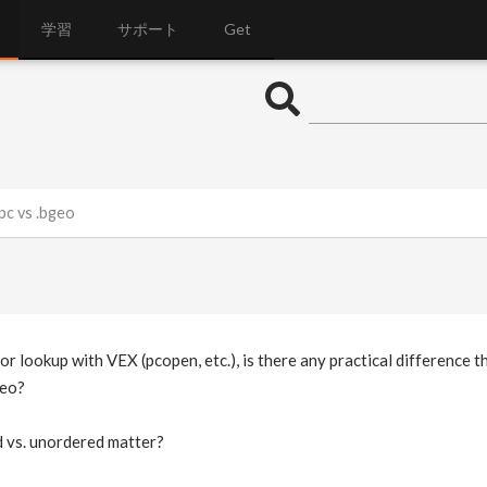
学習
サポート
Get
.pc vs .bgeo
or lookup with VEX (pcopen, etc.), is there any practical difference
geo?
d vs. unordered matter?