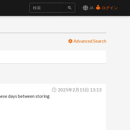
JA
ログイン
Advanced Search
2025年2月15日 13:13
 these days between storing