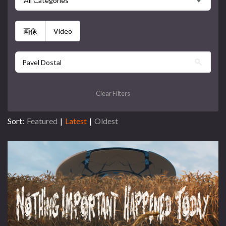
All Categories
画像
Video
Clear Filters
Sort:
Featured
|
Latest
|
Oldest