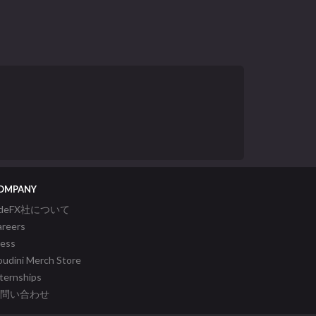
OMPANY
ideFX社について
areers
ress
udini Merch Store
ternships
問い合わせ