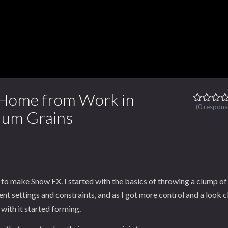
 Home from Work in
(0 respons
lum Grains
s to make Snow FX. I started with the basics of throwing a clump o
erent settings and constraints, and as I got more control and a look c
 with it started forming.