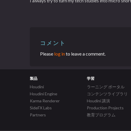
I always try to turn my tech studies into micro short
コメント
Please
log in
to leave a comment.
製品
学習
Houdini
ラーニング ポータル
Houdini Engine
コンテンツライブラリ
Karma Renderer
Houdini 講演
SideFX Labs
Production Projects
Partners
教育プログラム