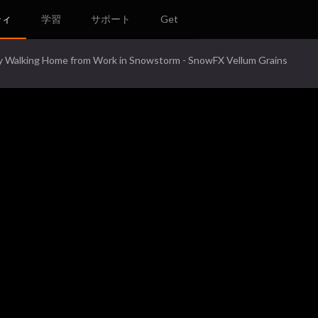
ティ
学習
サポート
Get
y Walking Home from Work in Snowstorm - SnowFX Vellum Grains