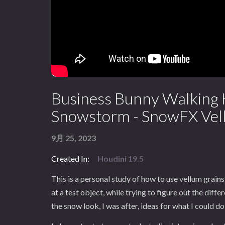
Business Bunny Walking
Snowstorm - SnowFX Vel
9月 25, 2023
Created In:
Houdini 19.5
This is a personal study of how to use vellum grain
at a test object, while trying to figure out the diff
the snow look, I was after, ideas for what I could do