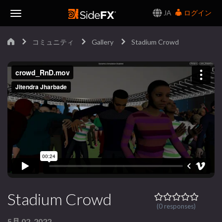
JA
ログイン
Toggle
コミュニティ
Gallery
Stadium Crowd
Navigation
Stadium Crowd
(0 responses)
5月 02, 2022