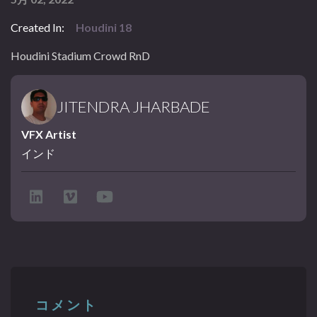
Created In:
Houdini 18
Houdini Stadium Crowd RnD
JITENDRA JHARBADE
VFX Artist
インド
コメント