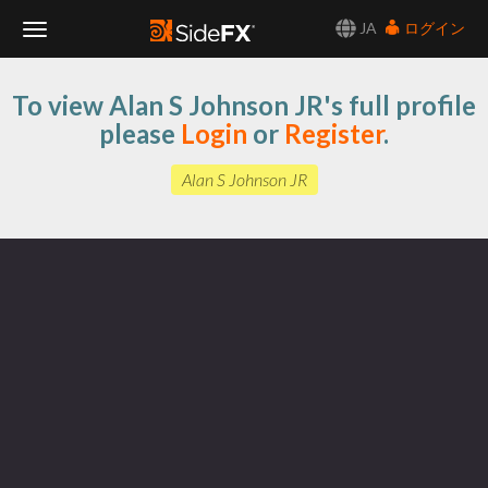
JA
ログイン
Toggle
To view Alan S Johnson JR's full profile
Navigation
please
Login
or
Register
.
Alan S Johnson JR