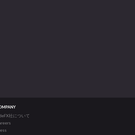
OMPANY
ideFX社について
areers
ress