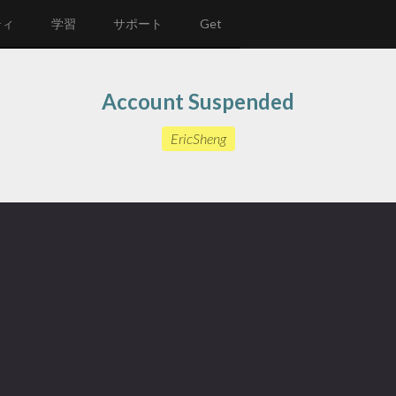
ティ
学習
サポート
Get
Account Suspended
EricSheng