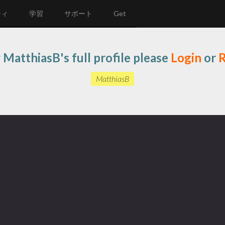
ティ
学習
サポート
Get
 MatthiasB's full profile please
Login
or
R
MatthiasB