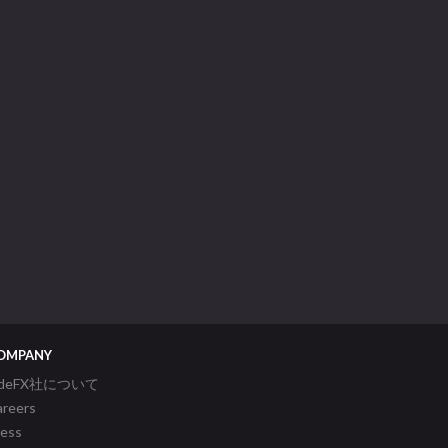
OMPANY
ideFX社について
areers
ress