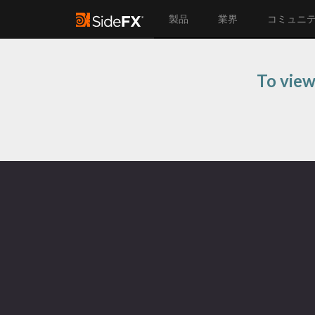
製品
業界
コミュニ
To view