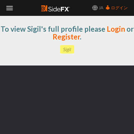
JA
ログイン
Toggle
To view Sigil's full profile please
Login
or
Navigation
Register
.
Sigil