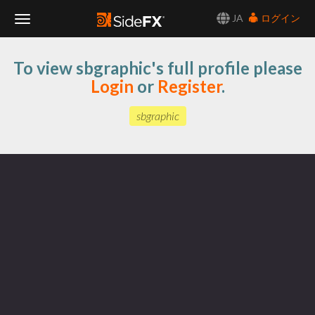
JA
ログイン
Toggle
To view sbgraphic's full profile please
Navigation
Login
or
Register
.
sbgraphic