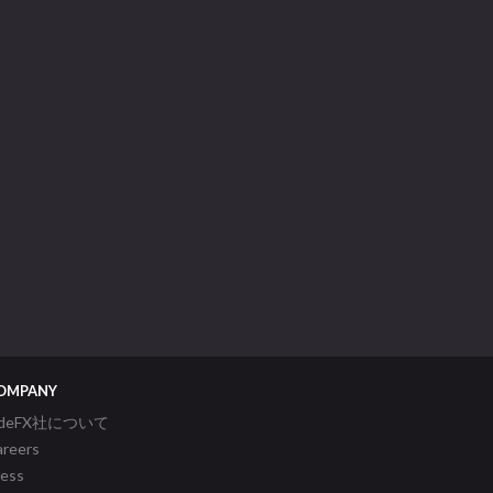
OMPANY
ideFX社について
areers
ress