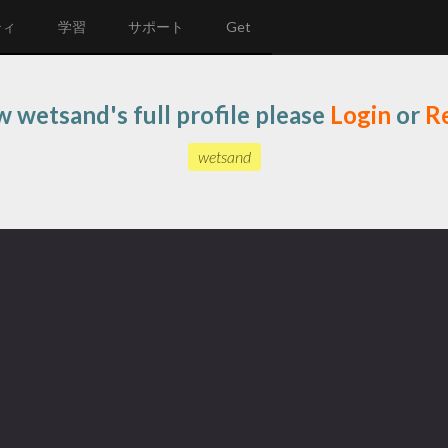
ティ
学習
サポート
Get
w wetsand's full profile please
Login
or
Re
wetsand