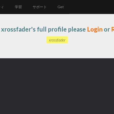
ティ
学習
サポート
Get
 xrossfader's full profile please
Login
or
xrossfader