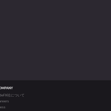
OMPANY
ideFX社について
areers
ress