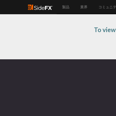
製品
業界
コミュニ
To view