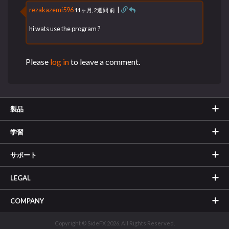
rezakazemi596
|
11ヶ月, 2週間 前
hi wats use the program ?
Please
log in
to leave a comment.
製品
学習
サポート
LEGAL
COMPANY
Copyright © SideFX 2026. All Rights Reserved.