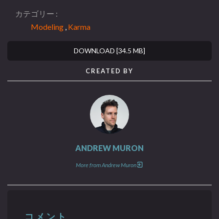
カテゴリー
Modeling
,
Karma
DOWNLOAD [34.5 MB]
CREATED BY
ANDREW MURON
More from Andrew Muron
コメント