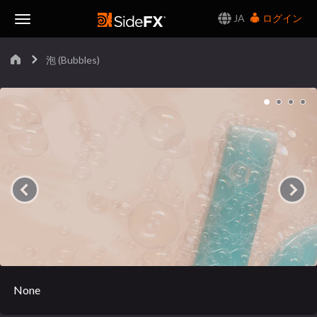
JA
ログイン
Toggle
泡 (Bubbles)
Navigation
None