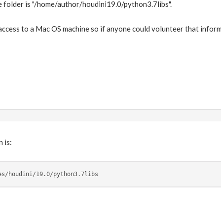
e folder is "/home/author/houdini19.0/python3.7libs".
access to a Mac OS machine so if anyone could volunteer that inform
 is:
es/houdini/19.0/python3.7libs