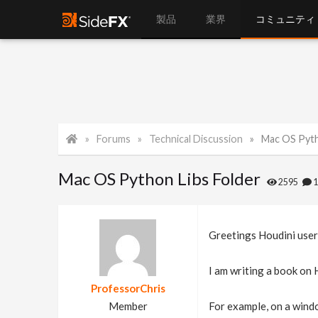
製品
業界
コミュニティ
Forums
Technical Discussion
Mac OS Pyth
Mac OS Python Libs Folder
2595
Greetings Houdini user
I am writing a book on 
ProfessorChris
Member
For example, on a wind