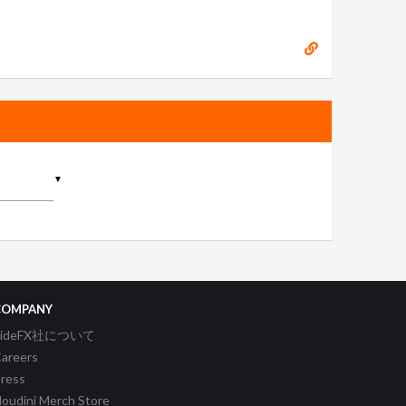
▼
COMPANY
SideFX社について
areers
ress
oudini Merch Store