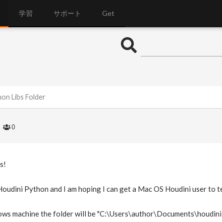
学習
サポート
Get
on Libs Folder
1
0
s!
Houdini Python and I am hoping I can get a Mac OS Houdini user to te
ows machine the folder will be "C:\Users\author\Documents\houdini