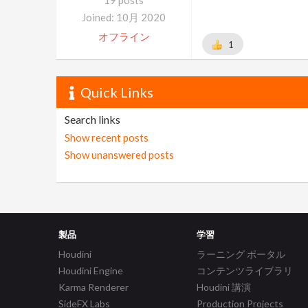
19 posts
Joined: 10月 2020
オフライン
1
Quick Links
Search links
Show recent posts
Show unanswered posts
製品
学習
Houdini
ラーニング ポータル
Houdini Engine
コンテンツライブラリ
Karma Renderer
Houdini 講演
SideFX Labs
Production Projects