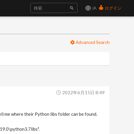
JA
ログイン
Advanced Search
2022年6月15日 8:49
ll me where their Python libs folder can be found.
19.0\python3.7libs".