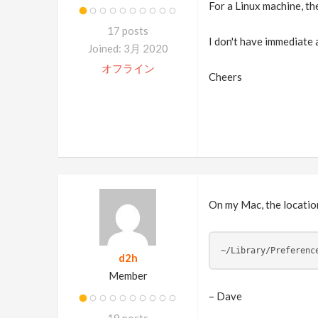
For a Linux machine, th
17 posts
I don't have immediate 
Joined: 3月 2020
オフライン
Cheers
On my Mac, the location
~/Library/Preferenc
d2h
Member
– Dave