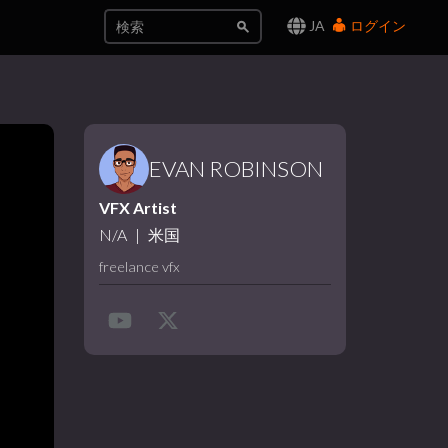
JA
ログイン
EVAN ROBINSON
VFX Artist
N/A
|
米国
freelance vfx