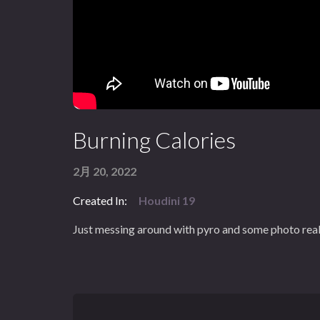
Burning Calories
2月 20, 2022
Created In:
Houdini 19
Just messing around with pyro and some photo reali