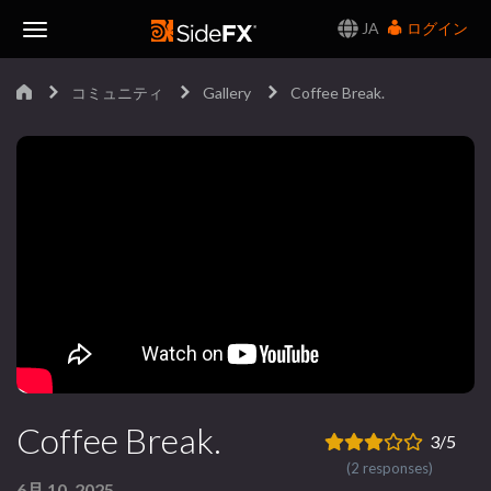
JA
ログイン
Toggle
コミュニティ
Gallery
Coffee Break.
Navigation
Coffee Break.
3/5
(2 responses)
6月 10, 2025