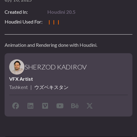
Created In:
Houdini 20.5
Houdini Used For:
| | |
Animation and Rendering done with Houdini.
SHERZOD KADIROV
VFX Artist
Tashkent
|
ウズベキスタン