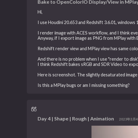
Bake to OpenColorIO Display/View in MPlay
Hi,
I use Houdini 20.653 and Redshift 3.6.01, windows 
I render image with ACES workflow, and I think eve
Anyway, if I export image as PNG from MPlay with 
Redshift render view and MPlay view has same colo
And there is no problem when I use "render to disk"
I think Redshift bakes sRGB and SDR Video to exp
Here is screenshot. The slightly desaturated imag
Is this a MPlay bugs or am I missing something?
Day 4 | Shape | Rough | Animation
2023年3月4