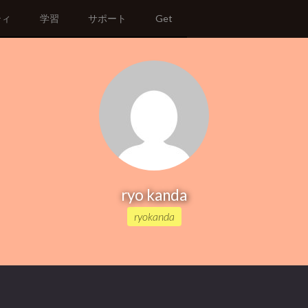
ティ
学習
サポート
Get
ryo kanda
ryokanda