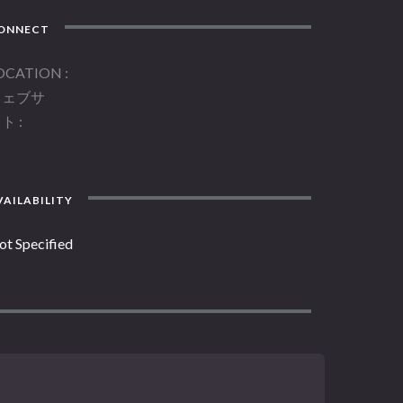
ONNECT
OCATION
ウェブサ
イト
AILABILITY
ot Specified