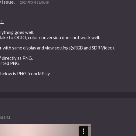
 issue.
2024年5月3日0:48
11.
rything goes well.
Bake to OCIO, color conversion does not work well.
r with same display and view settings(sRGB and SDR Video).
 directly as PNG.
orted PNG.
e below is PNG from MPlay.
日8:42