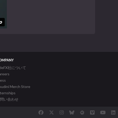
OMPANY
ideFX社について
areers
ress
udini Merch Store
ternships
問い合わせ