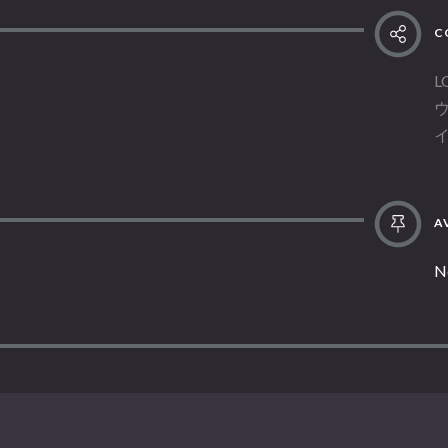
C
L
AV
N