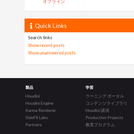
オフライン
Quick Links
Search links
Show recent posts
Show unanswered posts
製品
学習
Houdini
ラーニング ポータル
Houdini Engine
コンテンツライブラリ
Karma Renderer
Houdini 講演
SideFX Labs
Production Projects
Partners
教育プログラム