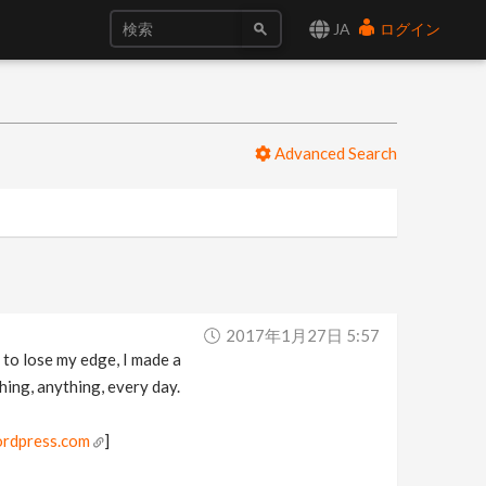
JA
ログイン
Advanced Search
2017年1月27日 5:57
 to lose my edge, I made a
hing, anything, every day.
ordpress.com
]