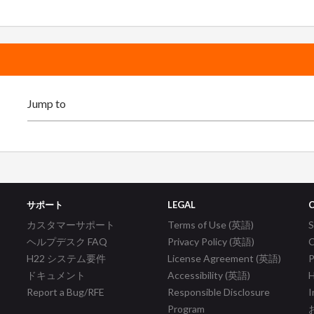
サポート
LEGAL
カスタマーサポート
Terms of Use (英語)
ヘルプデスク FAQ
Privacy Policy (英語)
C
H22 システム要件
License Agreement (英語)
P
ドキュメント
Accessibility (英語)
H
Report a Bug/RFE
Responsible Disclosure
I
Program