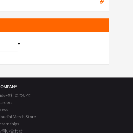
▼
COMPANY
SideFX社について
areers
ress
oudini Merch Store
nternships
お問い合わせ