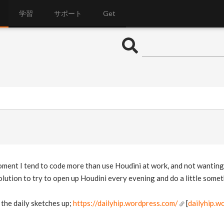
学習
サポート
Get
oment I tend to code more than use Houdini at work, and not wanting
lution to try to open up Houdini every evening and do a little somet
 the daily sketches up;
https://dailyhip.wordpress.com/
[
dailyhip.w