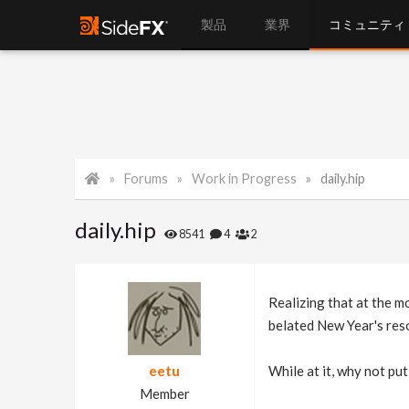
製品
業界
コミュニティ
Forums
Work in Progress
daily.hip
daily.hip
8541
4
2
Realizing that at the m
belated New Year's reso
eetu
While at it, why not put
Member