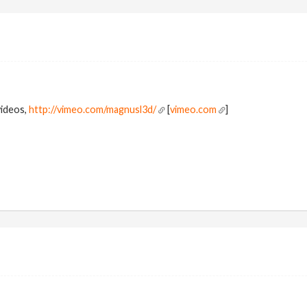
videos,
http://vimeo.com/magnusl3d/
[
vimeo.com
]