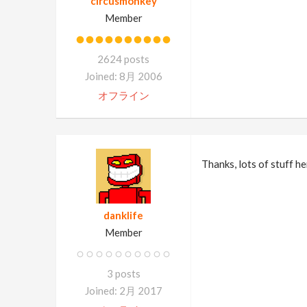
circusmonkey
Member
2624 posts
Joined: 8月 2006
オフライン
Thanks, lots of stuff he
danklife
Member
3 posts
Joined: 2月 2017