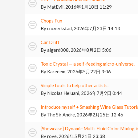
By
MatEvil
,
2016年1月18日 11:29
Chops Fun
By
cncverkstad
,
2026年7月23日 14:13
Car Drift
By
algerd008
,
2026年8月2日 5:06
Toxic Crystal — a self-feeding micro-universe.
By
Kareeem
,
2026年5月22日 3:06
Simple tools to help other artists.
By
Nicolas Heluani
,
2026年7月9日 0:44
Introduce myself + Smashing Wine Glass Tutori
By
The Sir Andre
,
2026年2月25日 12:46
[Showcase] Dynamic Multi-Fluid Color Mixing 
By
rove
,
2026年5月21日 23:38