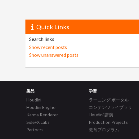
Quick Links
Search links
Show recent posts
Show unanswered posts
製品
学習
Houdini
ラーニング ポータル
Houdini Engine
コンテンツライブラリ
Karma Renderer
Houdini 講演
SideFX Labs
Production Projects
Partners
教育プログラム