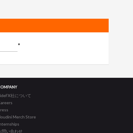
▼
COMPANY
SideFX社について
areers
ress
oudini Merch Store
nternships
お問い合わせ