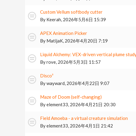
Custom Vellum softbody cutter
By
Keerah
,
2026年5月6日 15:39
APEX Animation Picker
By
MatijaK
,
2026年4月20日 7:19
Liquid Alchemy: VEX-driven vertical plume stud
By
rove
,
2026年5月3日 11:57
Disco³
By
wayward
,
2026年4月22日 9:07
Maze of Doom (self-changing)
By
element33
,
2026年4月21日 20:30
Field Amoeba - a virtual creature simulation
By
element33
,
2026年4月1日 21:42