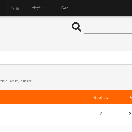
学習
サポート
Get
critiqued by others
Replies
V
2
3