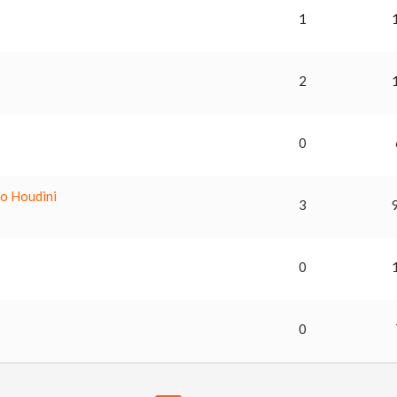
1
2
0
to Houdini
3
0
0