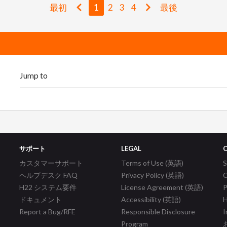
最初
1
2
3
4
最後
サポート
LEGAL
カスタマーサポート
Terms of Use (英語)
ヘルプデスク FAQ
Privacy Policy (英語)
C
H22 システム要件
License Agreement (英語)
P
ドキュメント
Accessibility (英語)
H
Report a Bug/RFE
Responsible Disclosure
I
Program