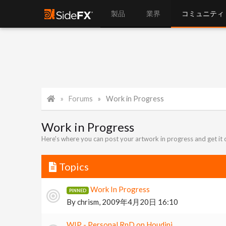
製品
業界
コミュニティ
Forums
Work in Progress
Work in Progress
Here's where you can post your artwork in progress and get it 
Topics
Work In Progress
By
chrism
,
2009年4月20日 16:10
WIP - Personal RnD on Houdini