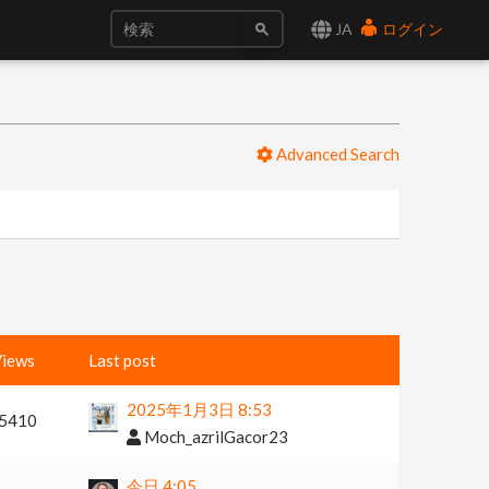
JA
ログイン
Advanced Search
iews
Last post
2025年1月3日 8:53
5410
Moch_azrilGacor23
今日 4:05