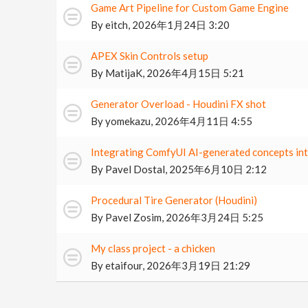
Game Art Pipeline for Custom Game Engine
By
eitch
,
2026年1月24日 3:20
APEX Skin Controls setup
By
MatijaK
,
2026年4月15日 5:21
Generator Overload - Houdini FX shot
By
yomekazu
,
2026年4月11日 4:55
Integrating ComfyUI AI-generated concepts in
By
Pavel Dostal
,
2025年6月10日 2:12
Procedural Tire Generator (Houdini)
By
Pavel Zosim
,
2026年3月24日 5:25
My class project - a chicken
By
etaifour
,
2026年3月19日 21:29