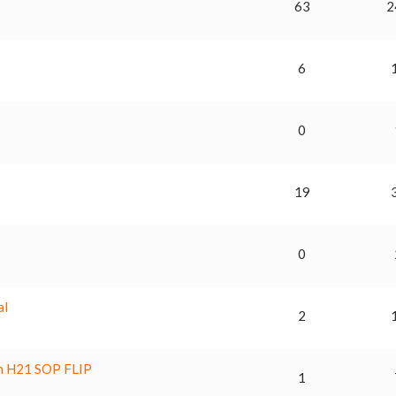
63
2
6
0
19
0
al
2
in H21 SOP FLIP
1