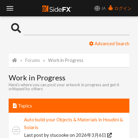
JA
ログイン
T
o
Advanced Search
g
Forums
Work in Progress
g
Work in Progress
l
Here's where you can post your artwork in progress and get it
critiqued by others
e
Topics
N
Auto build your Objects & Materials in Houdini &
Solaris
a
Last post by
stucooke
on 2026年3月6日