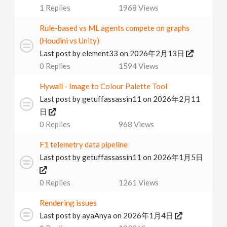
1
Replies
1968
Views
v
Rule-based vs ML agents compete on graphs
i
(Houdini vs Unity)
Last post by
element33
on 2026年2月13日
g
0
Replies
1594
Views
Hywall - Image to Colour Palette Tool
a
Last post by
getuffassassin11
on 2026年2月11
日
t
0
Replies
968
Views
F1 telemetry data pipeline
i
Last post by
getuffassassin11
on 2026年1月5日
o
0
Replies
1261
Views
n
Rendering issues
Last post by
ayaAnya
on 2026年1月4日