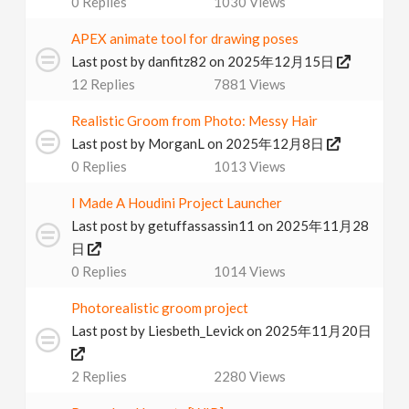
0
Replies
1030
Views
APEX animate tool for drawing poses
Last post by
danfitz82
on 2025年12月15日
12
Replies
7881
Views
Realistic Groom from Photo: Messy Hair
Last post by
MorganL
on 2025年12月8日
0
Replies
1013
Views
I Made A Houdini Project Launcher
Last post by
getuffassassin11
on 2025年11月28
日
0
Replies
1014
Views
Photorealistic groom project
Last post by
Liesbeth_Levick
on 2025年11月20日
2
Replies
2280
Views