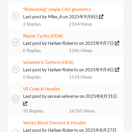
"Remeshing" simple CAD geometry
Last post by
Mike_A
on 2025年9月8日
2
Replies
2164
Views
Repair Cycles (HDA)
Last post by
Hallam Roberts
on 2025年9月7日
0
Replies
1196
Views
Volumetric Deform (HDA)
Last post by
Hallam Roberts
on 2025年9月4日
0
Replies
1519
Views
VS Code in Houdini
Last post by
unreal-universe
on 2025年8月31日
35
Replies
16700
Views
Vertex Block Descent in Houdini
Last post by
Hallam Roberts
on 2025年8月27日