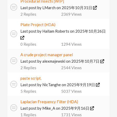
Procedural Insects [WIP]
Last post by
LMarch
on 2025年10月31日
2
Replies
2369
Views
Plate Project (HDA)
Last post by
Hallam Roberts
on 2025年10月26日
0
Replies
1294
Views
A crude project manager panel
Last post by
alexmajewski
on 2025年10月7日
2
Replies
2544
Views
paste script.
Last post by
NicTanghe
on 2025年9月19日
5
Replies
5037
Views
Laplacian Frequency Filter (HDA)
Last post by
Mike_A
on 2025年9月16日
1
Replies
1731
Views