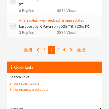
6
Replies
5816
Views
whale splash wip feedback is appreciated
Last post by
K Pavan
on 2025年8月23日
3
Replies
2896
Views
最初
1
2
3
4
最後
Quick Links
Search links
Show recent posts
Show unanswered posts
▼