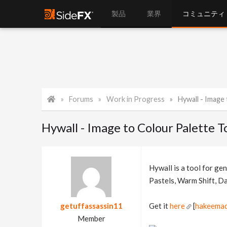
製品
業界
コミュニティ
Forums
Work in Progress
Hywall - Image
Hywall - Image to Colour Palette T
Hywall is a tool for ge
Pastels, Warm Shift, Da
getuffassassin11
Get it
here
[
hakeemad
Member