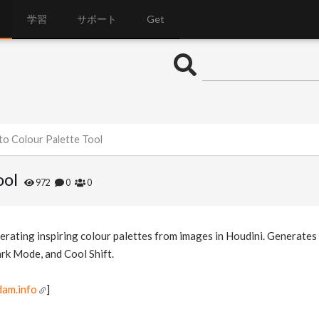
学習
サポート
Get
 to Colour Palette Tool
ool
972
0
0
nerating inspiring colour palettes from images in Houdini. Generates 
rk Mode, and Cool Shift.
am.info
]