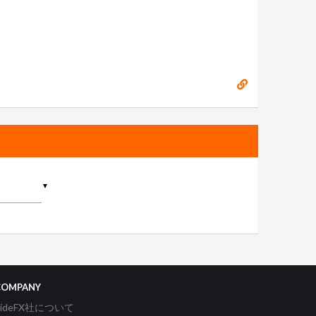
▼
COMPANY
SideFX社について