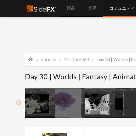
製品
業界
コミュニティ
Forums
Mardini 2023
Day 30 | Worlds | Fa
Day 30 | Worlds | Fantasy | Anima