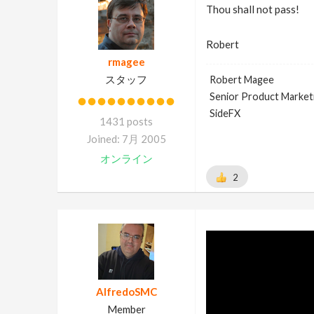
Thou shall not pass!
Robert
rmagee
スタッフ
Robert Magee
Senior Product Market
SideFX
1431 posts
Joined: 7月 2005
オンライン
2
AlfredoSMC
Member