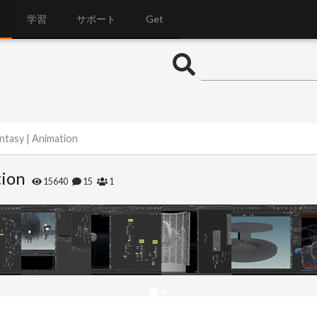
学習
サポート
Get
ntasy | Animation
tion
15640
15
1