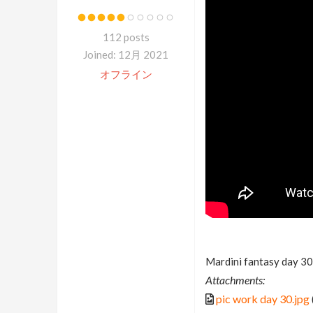
112 posts
Joined: 12月 2021
オフライン
Mardini fantasy day 30
Attachments:
pic work day 30.jpg