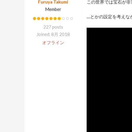
Furuya Takumi
この世界では宝石が非
Member
....とかの設定を考え
227 posts
Joined: 8月 2018
オフライン