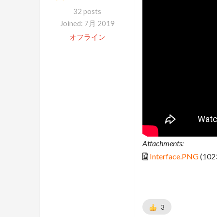
32 posts
Joined: 7月 2019
オフライン
Attachments:
Interface.PNG
(102
3