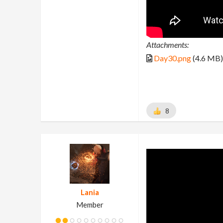
Attachments:
Day30.png
(4.6 MB)
8
Lania
Member