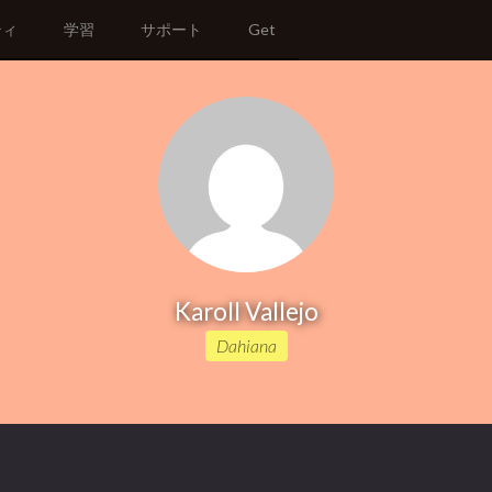
ティ
学習
サポート
Get
Karoll Vallejo
Dahiana