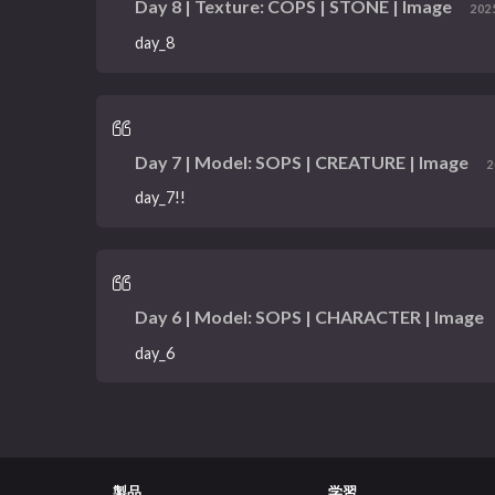
Day 8 | Texture: COPS | STONE | Image
202
day_8
Day 7 | Model: SOPS | CREATURE | Image
2
day_7!!
Day 6 | Model: SOPS | CHARACTER | Image
day_6
製品
学習