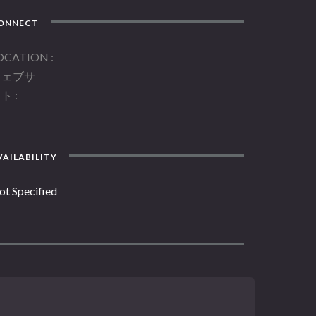
ONNECT
OCATION
ウェブサ
イト
AILABILITY
ot Specified