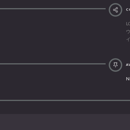
C
L
AV
N