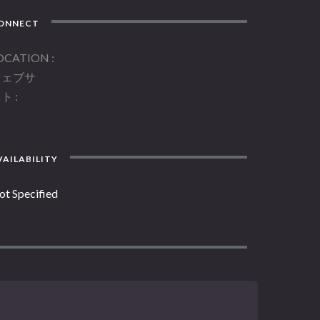
ONNECT
OCATION
ウェブサ
イト
AILABILITY
ot Specified