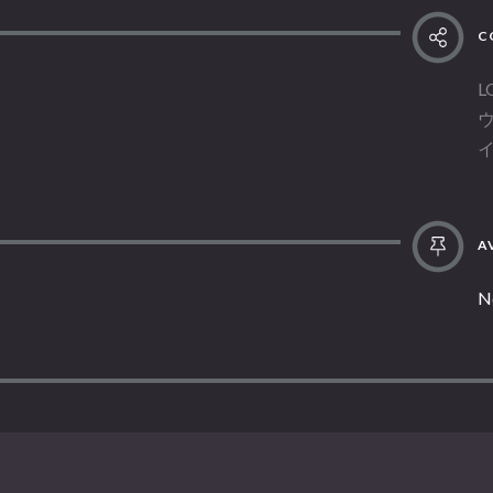
C
L
AV
N