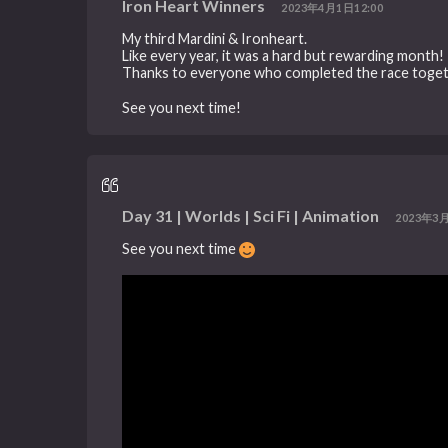
Iron Heart Winners
2023年4月1日12:00
My third Mardini & Ironheart.
Like every year, it was a hard but rewarding month!
Thanks to everyone who completed the race toge
See you next time!
Day 31 | Worlds | Sci Fi | Animation
2023年3月
See you next time