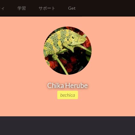
ティ
学習
サポート
Get
Chika Herube
bechica