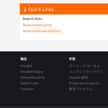
Quick Links
Search links
Show recent posts
Show unanswered posts
製品
学習
Houdini
ラーニング ポータル
Houdini Engine
コンテンツライブラリ
Karma Renderer
Houdini 講演
SideFX Labs
Production Projects
Partners
教育プログラム