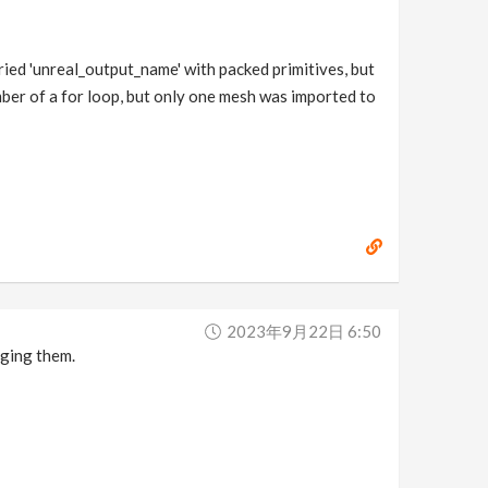
ied 'unreal_output_name' with packed primitives, but
mber of a for loop, but only one mesh was imported to
2023年9月22日 6:50
rging them.