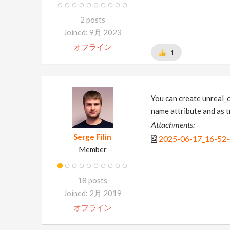
2 posts
Joined: 9月 2023
オフライン
1
You can create unreal_o
name attribute and as t
Attachments:
Serge Filin
2025-06-17_16-52-
Member
18 posts
Joined: 2月 2019
オフライン