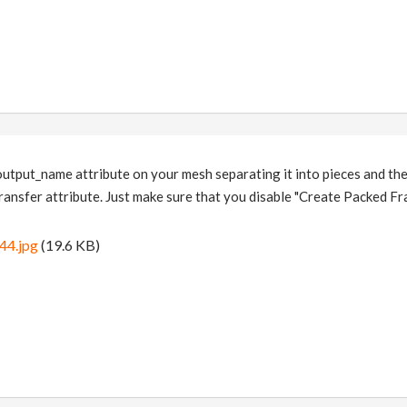
utput_name attribute on your mesh separating it into pieces and then
ransfer attribute. Just make sure that you disable "Create Packed F
44.jpg
(19.6 KB)