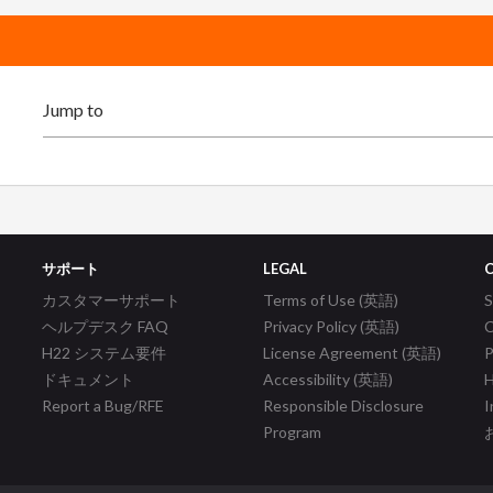
サポート
LEGAL
カスタマーサポート
Terms of Use (英語)
ヘルプデスク FAQ
Privacy Policy (英語)
C
H22 システム要件
License Agreement (英語)
P
ドキュメント
Accessibility (英語)
H
Report a Bug/RFE
Responsible Disclosure
I
Program