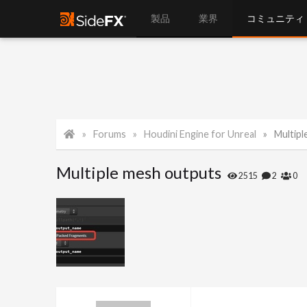
製品
業界
コミュニティ
Forums
Houdini Engine for Unreal
Multipl
Multiple mesh outputs
2515
2
0