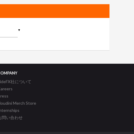
▼
COMPANY
SideFX社について
areers
ress
oudini Merch Store
nternships
お問い合わせ