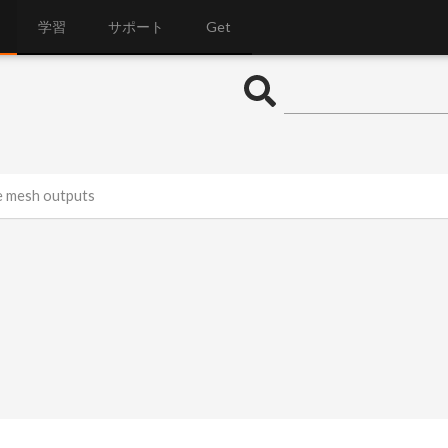
学習
サポート
Get
e mesh outputs