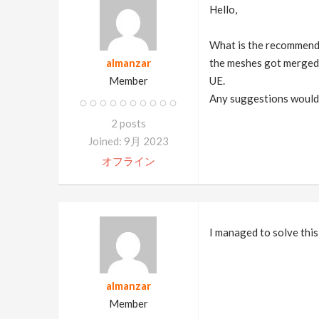
Hello,
What is the recommende
almanzar
the meshes got merged. 
Member
UE.
Any suggestions would 
2 posts
Joined: 9月 2023
オフライン
I managed to solve this
almanzar
Member