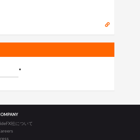
▼
COMPANY
SideFX社について
areers
ress