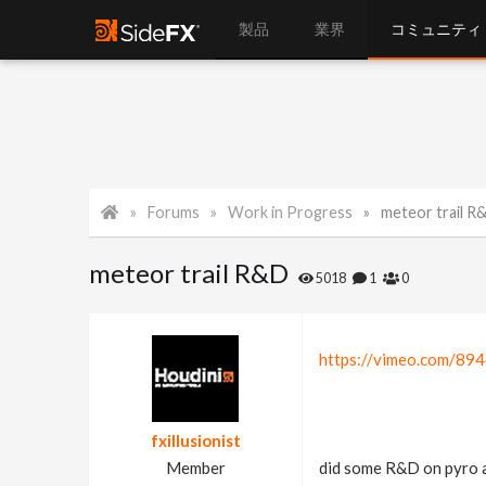
製品
業界
コミュニティ
Forums
Work in Progress
meteor trail R
meteor trail R&D
5018
1
0
https://vimeo.com/89
fxillusionist
Member
did some R&D on pyro an