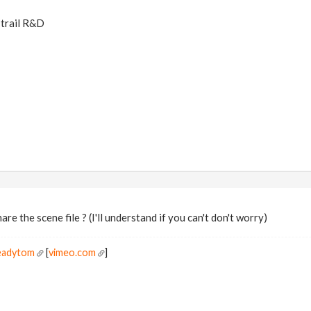
trail R&D
are the scene file ? (I'll understand if you can't don't worry)
readytom
[
vimeo.com
]