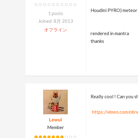
Houdini PYRO) meteor 
1 posts
Joined: 8月 2013
オフライン
rendered in mantra
thanks
Really cool ! Can you sh
https://vimeo.com/ob
Lewul
Member