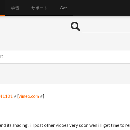
学習
サポート
Get
&D
441101
[
vimeo.com
]
d its shading . ill post other vidoes very soon wen i ll get time to 