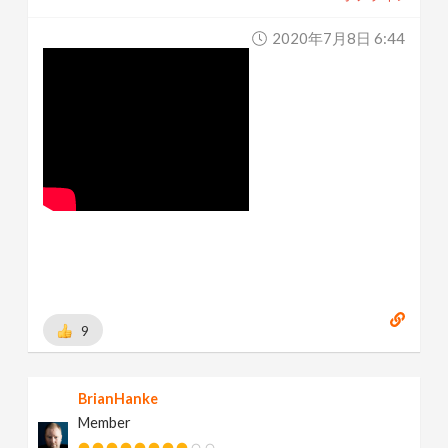
2020年7月8日 6:44
9
BrianHanke
Member