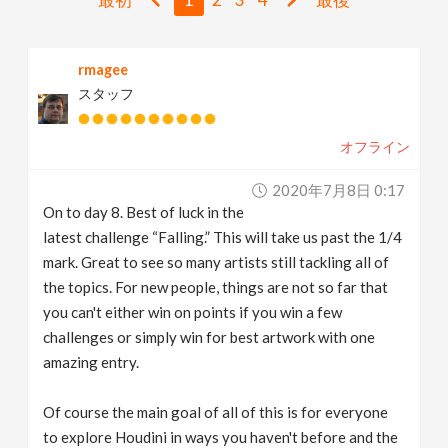
v
rmagee
i
スタッフ
g
オフライン
a
2020年7月8日 0:17
On to day 8. Best of luck in the
t
latest challenge “Falling.” This will take us past the 1/4
mark. Great to see so many artists still tackling all of
i
the topics. For new people, things are not so far that
you can't either win on points if you win a few
challenges or simply win for best artwork with one
o
amazing entry.
n
Of course the main goal of all of this is for everyone
to explore Houdini in ways you haven't before and the