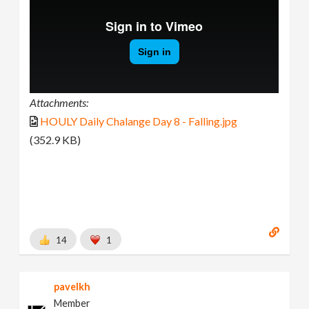
Attachments:
HOULY Daily Chalange Day 8 - Falling.jpg
(352.9 KB)
14
1
pavelkh
Member