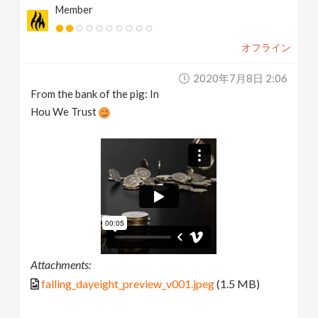
Member
オフライン
2020年7月8日 2:06
From the bank of the pig: In
Hou We Trust
Attachments:
falling_dayeight_preview_v001.jpeg
(1.5 MB)