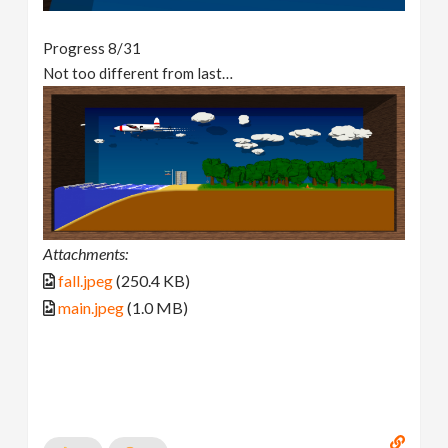
Progress 8/31
Not too different from last…
Attachments:
fall.jpeg
(250.4 KB)
main.jpeg
(1.0 MB)