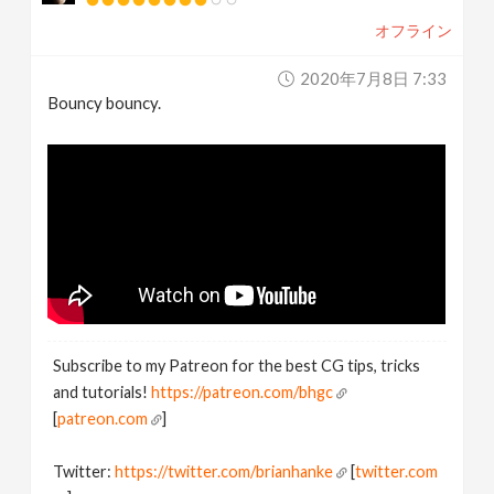
オフライン
2020年7月8日 7:33
Bouncy bouncy.
Subscribe to my Patreon for the best CG tips, tricks
and tutorials!
https://patreon.com/bhgc
[
patreon.com
]
Twitter:
https://twitter.com/brianhanke
[
twitter.com