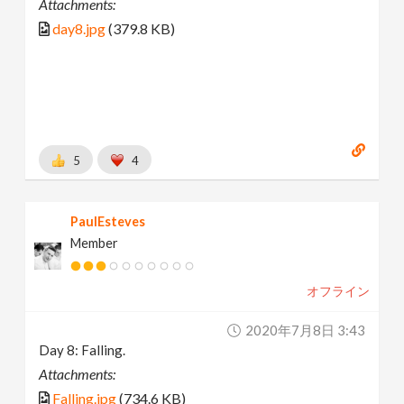
Attachments:
day8.jpg
(379.8 KB)
5
4
PaulEsteves
Member
オフライン
2020年7月8日 3:43
Day 8: Falling.
Attachments:
Falling.jpg
(734.6 KB)