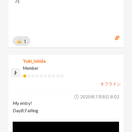
]
Behance:
https://www.behance.net/brianhanke/projects
[
www.behance.net
]
1
Yuki_Ishida
Member
オフライン
2020年7月8日 8:02
My entry!
Day8:Falling