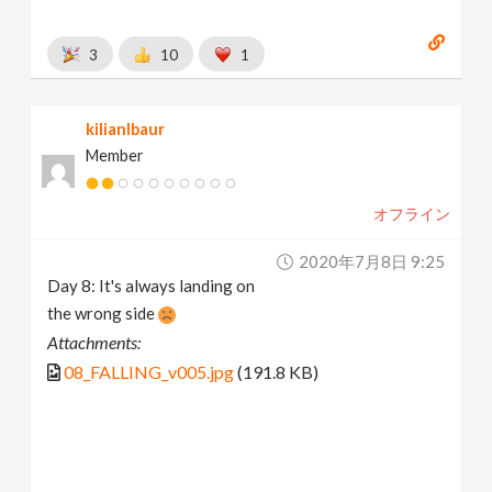
3
10
1
kilianlbaur
Member
オフライン
2020年7月8日 9:25
Day 8: It's always landing on
the wrong side
Attachments:
08_FALLING_v005.jpg
(191.8 KB)