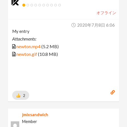
オフライン
2020年7月8日 6:06
My entry
Attachments:
newton.mp4
(5.2 MB)
newton.gif
(10.8 MB)
2
jmixsandwich
Member