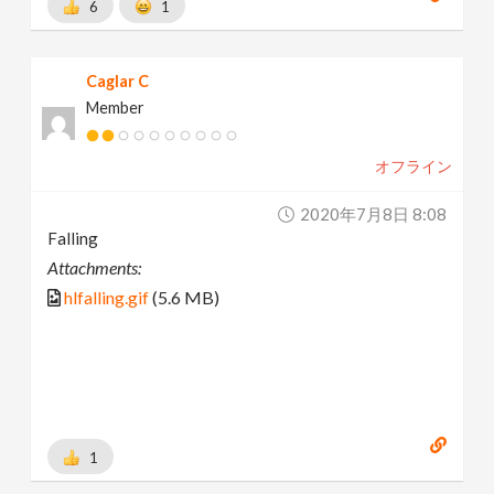
6
1
Caglar C
Member
オフライン
2020年7月8日 8:08
Falling
Attachments:
hlfalling.gif
(5.6 MB)
1