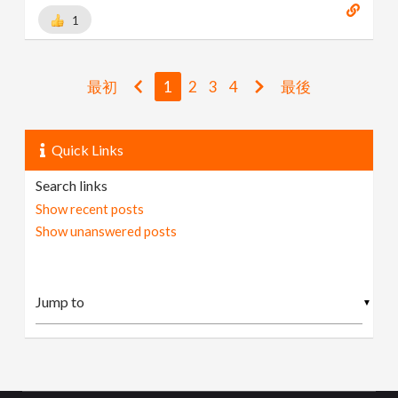
1
最初
1
2
3
4
最後
Quick Links
Search links
Show recent posts
Show unanswered posts
▼