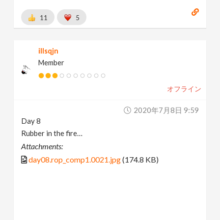
11
5
illsqjn
Member
オフライン
2020年7月8日 9:59
Day 8
Rubber in the fire…
Attachments:
day08.rop_comp1.0021.jpg
(174.8 KB)