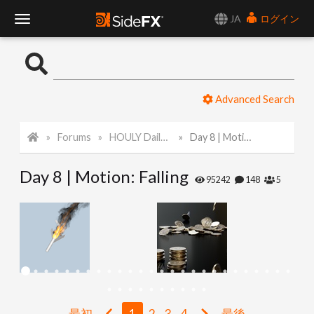
JA
ログイン
T
o
Advanced Search
g
Forums
HOULY Daily Challenge
Day 8 | Motion: Falling
g
Day 8 | Motion: Falling
l
95242
148
5
e
N
a
最初
1
2
3
4
最後