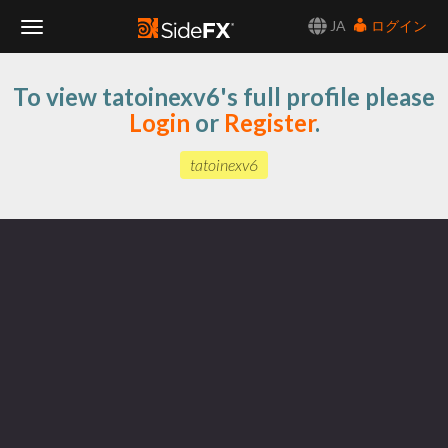
JA
ログイン
Toggle
To view tatoinexv6's full profile please
Navigation
Login
or
Register
.
tatoinexv6