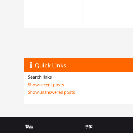
Quick Links
Search links
Show recent posts
Show unanswered posts
製品
学習