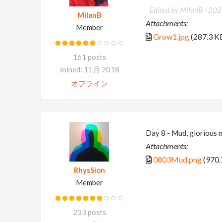
Edited by MilanB -
202
MilanB
Attachments:
Member
Grow1.jpg
(287.3 K
161 posts
Joined: 11月 2018
オフライン
Day 8 - Mud, glorious m
Attachments:
0803Mud.png
(970.
RhysSion
Member
233 posts