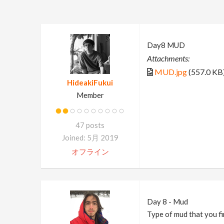
Day8 MUD
Attachments:
MUD.jpg
(557.0 KB
HideakiFukui
Member
47 posts
Joined: 5月 2019
オフライン
Day 8 - Mud
Type of mud that you fi