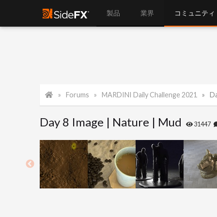
製品
業界
コミュニティ
Forums
MARDINI Daily Challenge 2021
Da
Day 8 Image | Nature | Mud
31447