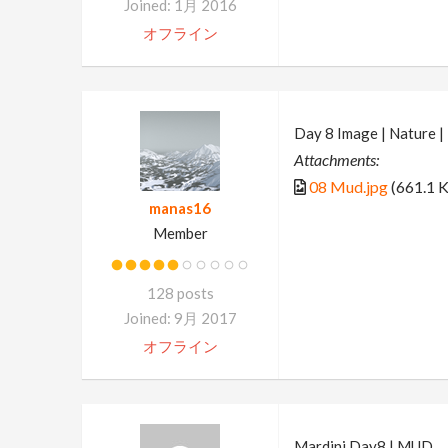
Joined: 1月 2016
オフライン
Day 8 Image | Nature 
Attachments:
08 Mud.jpg
(661.1 
manas16
Member
128 posts
Joined: 9月 2017
オフライン
Mardini Day8 | MUD