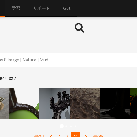
学習
サポート
Get
y 8 Image | Nature | Mud
44
2
最初
1
2
3
最後