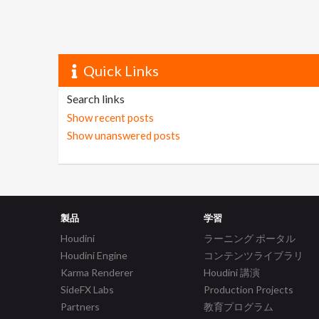
Quick Links
Search links
Show recent posts
Show unanswered posts
製品
学習
Houdini
ラーニング ポータル
Houdini Engine
コンテンツライブラリ
Karma Renderer
Houdini 講演
SideFX Labs
Production Projects
Partners
教育プログラム