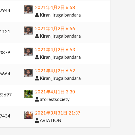
2021年4月2日 6:58
2944
Kiran_Irugalbandara
2021年4月2日 6:56
1121
Kiran_Irugalbandara
2021年4月2日 6:53
3879
Kiran_Irugalbandara
2021年4月2日 6:52
6664
Kiran_Irugalbandara
2021年4月1日 3:30
23697
aforestsociety
2021年3月31日 21:37
9434
AVIATION