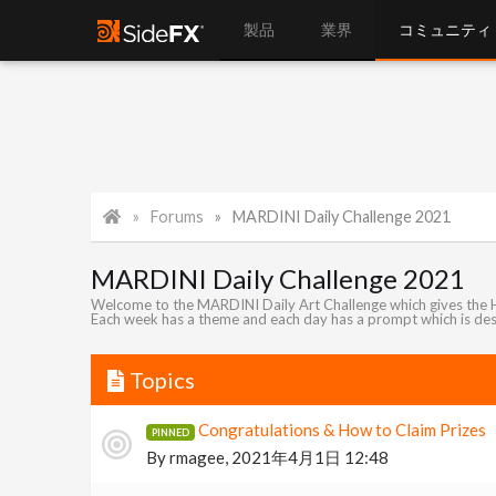
製品
業界
コミュニティ
Forums
MARDINI Daily Challenge 2021
MARDINI Daily Challenge 2021
Welcome to the MARDINI Daily Art Challenge which gives the H
Each week has a theme and each day has a prompt which is desi
Topics
Congratulations & How to Claim Prizes
By
rmagee
,
2021年4月1日 12:48