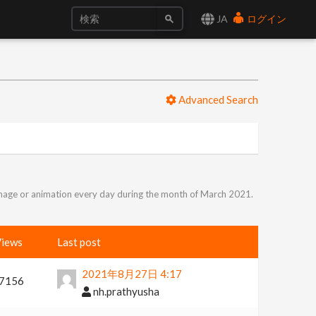
JA
ログイン
Advanced Search
image or animation every day during the month of March 2021.
iews
Last post
2021年8月27日 4:17
7156
nh.prathyusha