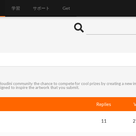
学習
サポート
Get
oudini community the chance to compete for cool prizes by creating a new 
gned to inspire the artwork that you submit.
Replies
V
11
2