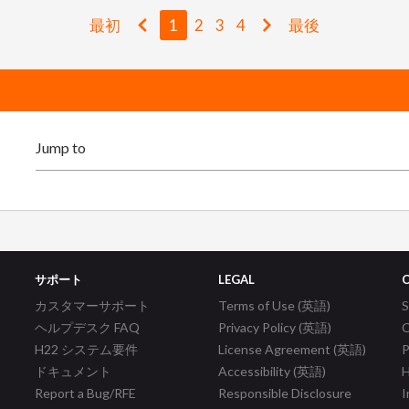
最初
1
2
3
4
最後
サポート
LEGAL
カスタマーサポート
Terms of Use (英語)
ヘルプデスク FAQ
Privacy Policy (英語)
C
H22 システム要件
License Agreement (英語)
P
ドキュメント
Accessibility (英語)
H
Report a Bug/RFE
Responsible Disclosure
I