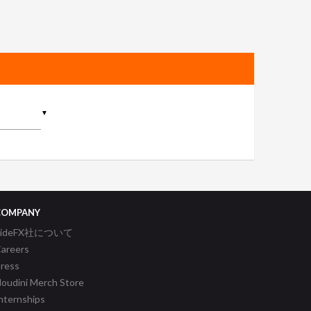
▼
COMPANY
SideFX社について
areers
ress
oudini Merch Store
nternships