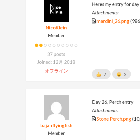
Heres my entry for day
Attachments:
mardini_26.png
(986
NicoKlein
Member
37 posts
Joined: 12月 2018
オフライン
7
2
Day 26, Perch entry
Attachments:
Stone Perch.png
(10
bajanflyingfish
Member