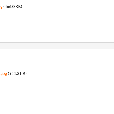
ng
(466.0 KB)
.jpg
(921.3 KB)