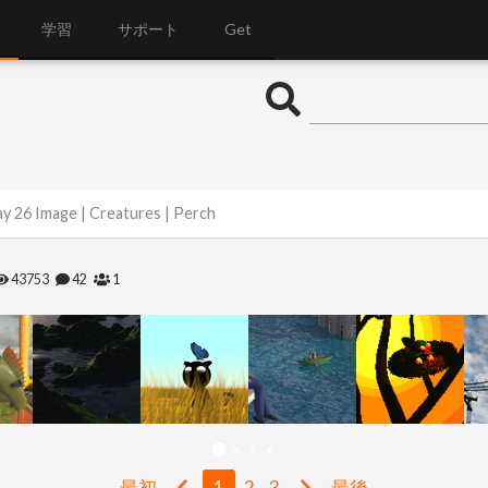
学習
サポート
Get
y 26 Image | Creatures | Perch
43753
42
1
最初
1
2
3
最後