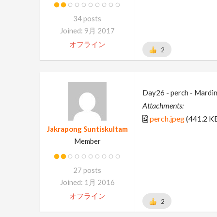
34 posts
Joined: 9月 2017
オフライン
2
Day26 - perch - Mardin
Attachments:
perch.jpeg
(441.2 K
Jakrapong Suntiskultam
Member
27 posts
Joined: 1月 2016
オフライン
2