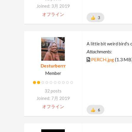
Joined: 3月 2019
オフライン
3
A little bit weird bird's 
Attachments:
PERCH.jpg
(1.3 MB
Desturberrr
Member
32 posts
Joined: 7月 2019
オフライン
6