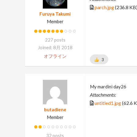
parch.jpg
(236.8 KB
Furuya Takumi
Member
227 posts
Joined: 8月 2018
オフライン
3
My mardini day26
Attachments:
untitled1.jpg
(62.6 
butadiene
Member
32 posts