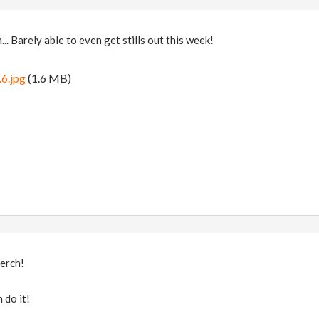
.. Barely able to even get stills out this week!
6.jpg
(1.6 MB)
erch!
 do it!