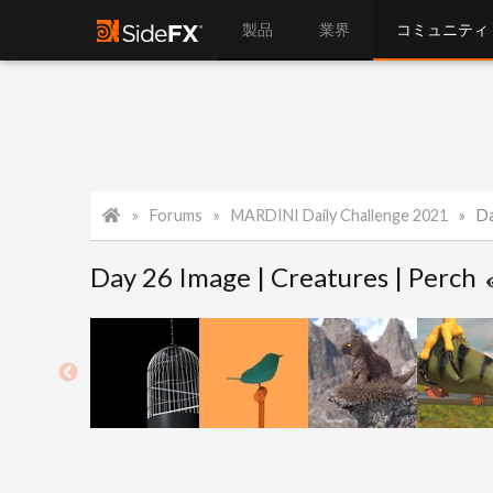
製品
業界
コミュニティ
Forums
MARDINI Daily Challenge 2021
Da
Day 26 Image | Creatures | Perch