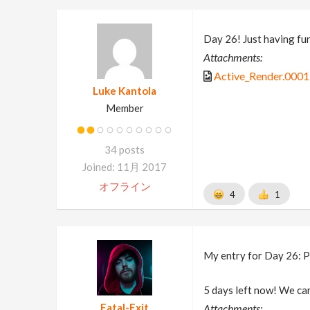
Day 26! Just having fun.
Attachments:
Active_Render.0001.
Luke Kantola
Member
34 posts
Joined: 11月 2017
オフライン
4
1
My entry for Day 26: P
5 days left now! We can
Fatal-Exit
Attachments: