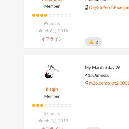
Member
Day26PerchPixel.p
99 posts
Joined: 6月 2015
オフライン
2
My Mardini day 26
Attachments:
m26.comp_pt2.0001
illsqjn
Member
65 posts
Joined: 3月 2019
オフライン