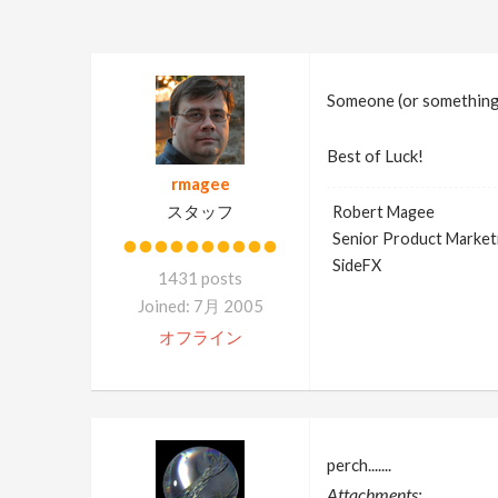
Someone (or something
Best of Luck!
rmagee
スタッフ
Robert Magee
Senior Product Market
SideFX
1431 posts
Joined: 7月 2005
オフライン
perch.......
Attachments: