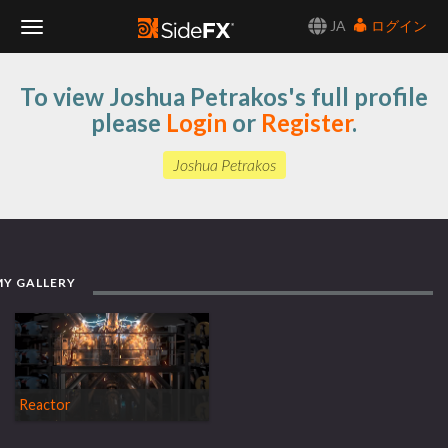
JA
ログイン
Toggle
To view Joshua Petrakos's full profile
Navigation
please
Login
or
Register
.
Joshua Petrakos
MY GALLERY
Reactor