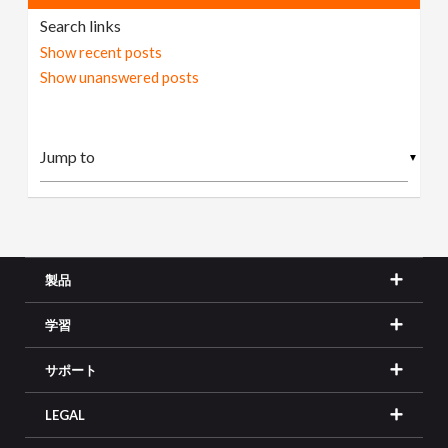
Search links
Show recent posts
Show unanswered posts
▼
製品
学習
サポート
LEGAL