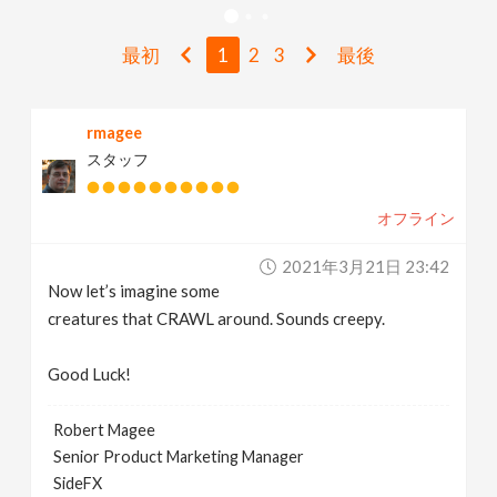
v
最初
1
2
3
最後
i
rmagee
g
スタッフ
a
オフライン
t
2021年3月21日 23:42
Now let’s imagine some
i
creatures that CRAWL around. Sounds creepy.
Good Luck!
o
Robert Magee
n
Senior Product Marketing Manager
SideFX