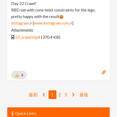
Day 22 Crawl!
RBD sim with cone twist constraints for the legs.
pretty happy with the result
instagram
[
www.instagram.com
]
Attachments:
22_crawl.mp4
(370.4 KB)
4
最初
1
2
3
最後
Quick Links