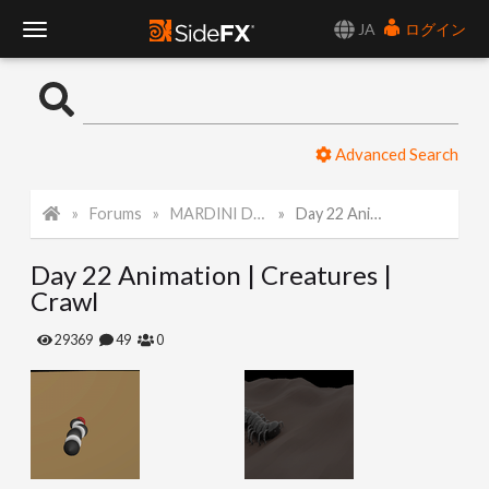
JA
ログイン
T
o
Advanced Search
g
Forums
MARDINI Daily Challenge 2021
Day 22 Animation | Creatures | Crawl
g
Day 22 Animation | Creatures |
l
Crawl
e
29369
49
0
N
a