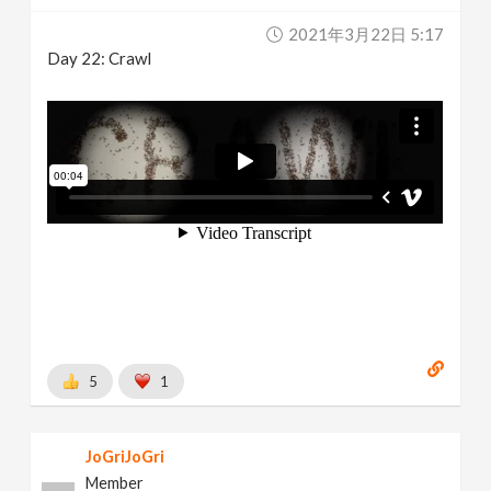
2021年3月22日 5:17
Day 22: Crawl
5
1
JoGriJoGri
Member