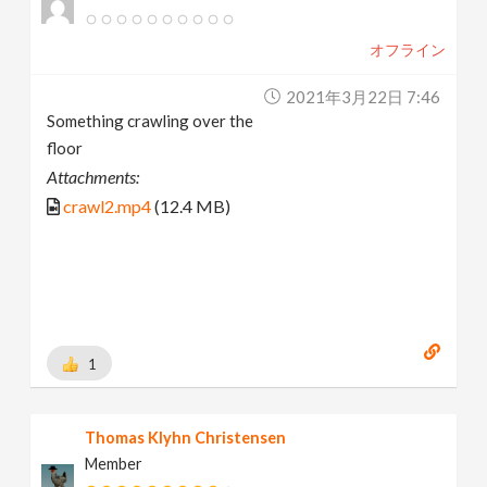
オフライン
2021年3月22日 7:46
Something crawling over the
floor
Attachments:
crawl2.mp4
(12.4 MB)
1
Thomas Klyhn Christensen
Member