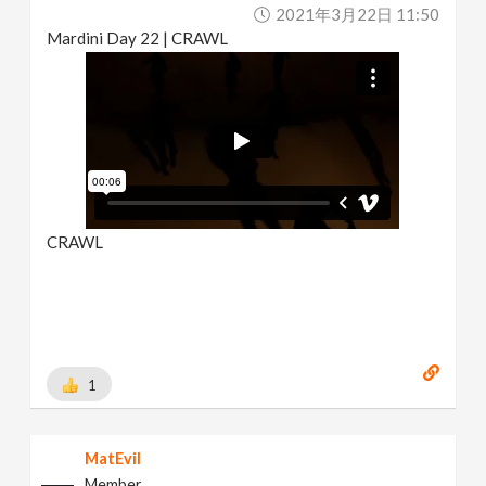
2021年3月22日 11:50
Mardini Day 22 | CRAWL
CRAWL
1
MatEvil
Member