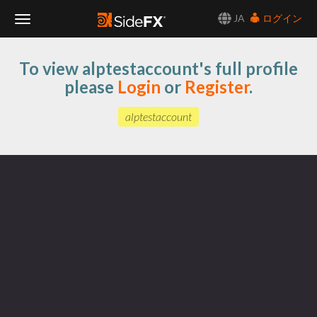
JA
ログイン
Toggle
To view alptestaccount's full profile
Navigation
please
Login
or
Register
.
alptestaccount