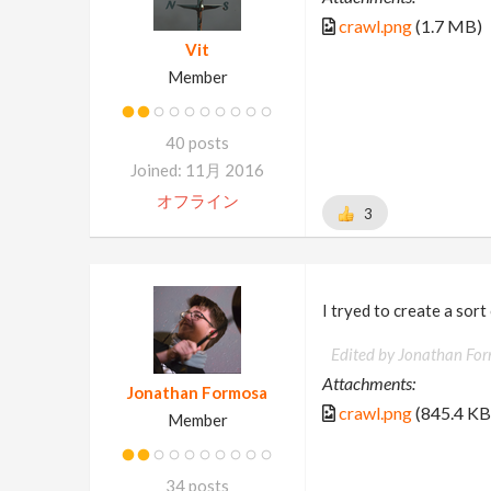
crawl.png
(1.7 MB)
Vit
Member
40 posts
Joined: 11月 2016
オフライン
3
I tryed to create a sort 
Edited by Jonathan Fo
Attachments:
Jonathan Formosa
crawl.png
(845.4 KB
Member
34 posts