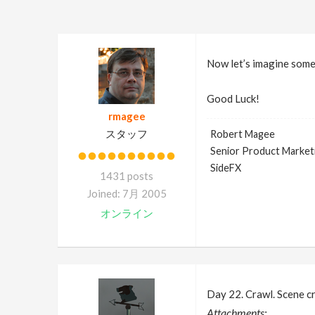
Now let’s imagine some
Good Luck!
rmagee
スタッフ
Robert Magee
Senior Product Market
SideFX
1431 posts
Joined: 7月 2005
オンライン
Day 22. Crawl. Scene c
Attachments: