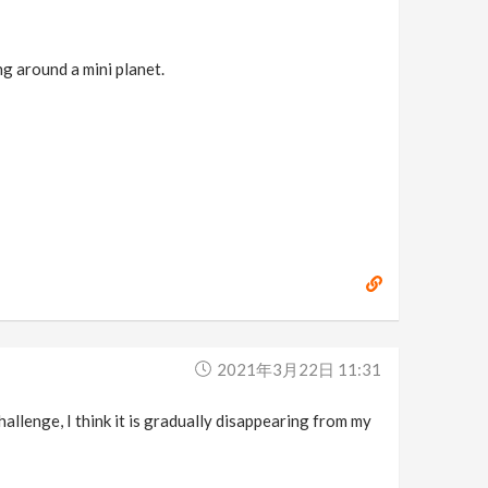
g around a mini planet.
2021年3月22日 11:31
allenge, I think it is gradually disappearing from my