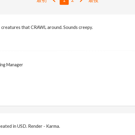
 creatures that CRAWL around. Sounds creepy.
ing Manager
reated in USD. Render - Karma.