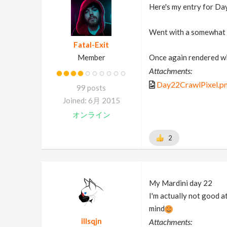
Here's my entry for Da
Went with a somewhat d
Fatal-Exit
Member
Once again rendered wi
Attachments:
Day22CrawlPixel.p
99 posts
Joined: 6月 2015
オンライン
2
My Mardini day 22
I'm actually not good a
mind
illsqjn
Attachments: