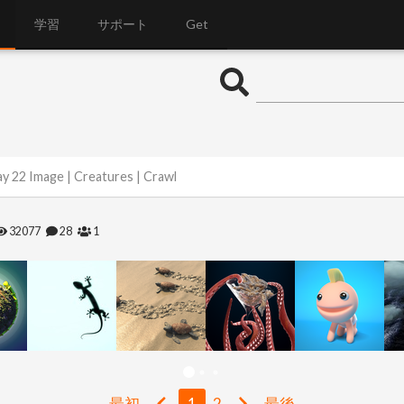
学習
サポート
Get
y 22 Image | Creatures | Crawl
32077
28
1
最初
1
2
最後