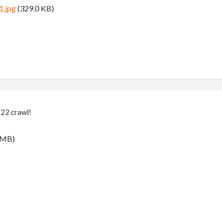
1.jpg
(329.0 KB)
 22 crawl!
 MB)