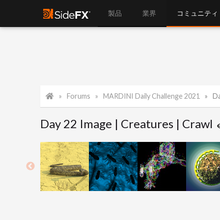
製品
業界
コミュニティ
Forums
MARDINI Daily Challenge 2021
Da
Day 22 Image | Creatures | Crawl