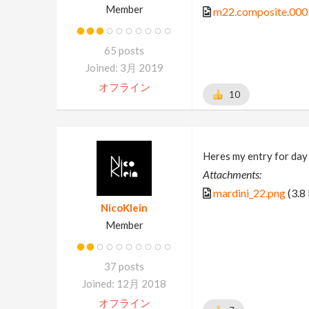
Member
m22.composite.000
65 posts
Joined: 3月 2019
オフライン
10
Heres my entry for day
Attachments:
mardini_22.png
(3.8
NicoKlein
Member
37 posts
Joined: 12月 2018
オフライン