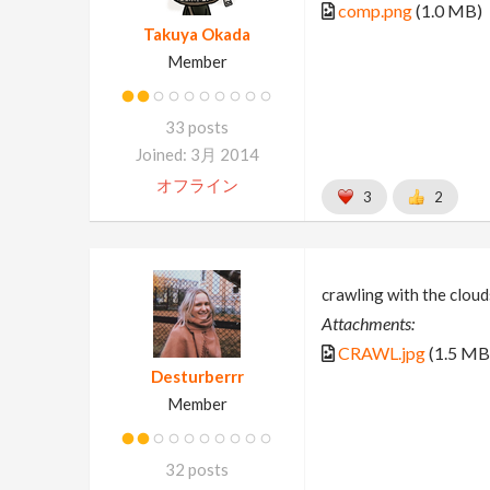
comp.png
(1.0 MB)
Takuya Okada
Member
33 posts
Joined: 3月 2014
オフライン
3
2
crawling with the cloud
Attachments:
CRAWL.jpg
(1.5 MB
Desturberrr
Member
32 posts