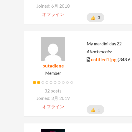
Joined: 6月 2018
オフライン
3
My mardini day22
Attachments:
untitled1.jpg
(348.6
butadiene
Member
32 posts
Joined: 3月 2019
オフライン
1