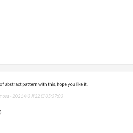
of abstract pattern with this, hope you like it.
rmosa -
2021年3月22日 05:37:03
)