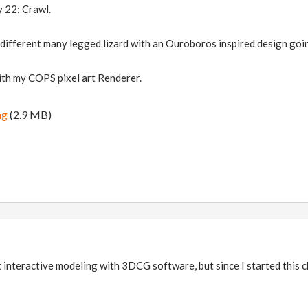
y 22: Crawl.
ifferent many legged lizard with an Ouroboros inspired design goin
th my COPS pixel art Renderer.
ng
(2.9 MB)
t interactive modeling with 3DCG software, but since I started this ch