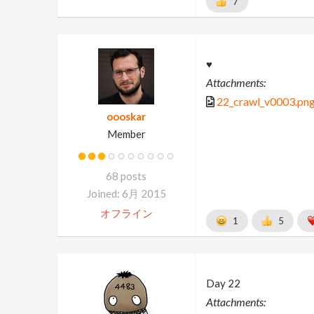
7
♥
Attachments:
22_crawl_v0003.pn
oooskar
Member
68 posts
Joined: 6月 2015
オフライン
1
5
Day 22
Attachments: