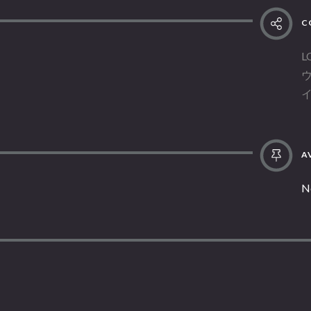
C
L
AV
N