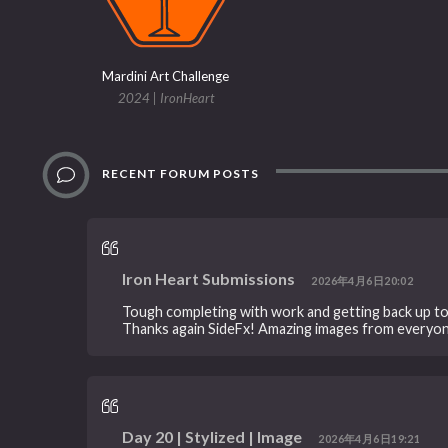
Mardini Art Challenge
2024 | IronHeart
RECENT FORUM POSTS
Iron Heart Submissions
2026年4月6日20:02
Tough completing with work and getting back up to
Thanks again SideFx! Amazing images from everyo
Day 20 | Stylized | Image
2026年4月6日19:21