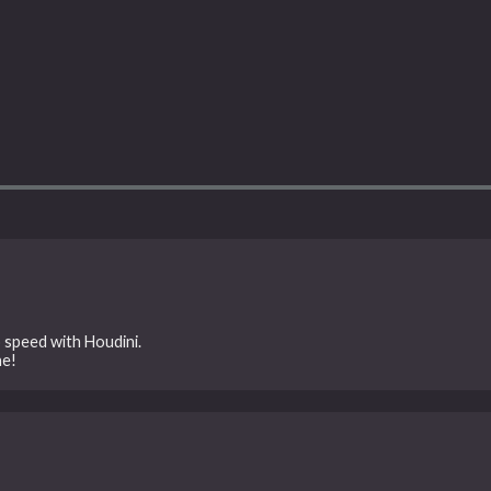
 speed with Houdini.
ne!