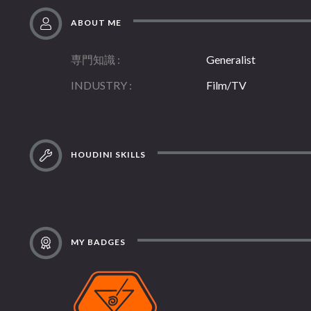
ABOUT ME
専門知識
Generalist
INDUSTRY
Film/TV
HOUDINI SKILLS
MY BADGES