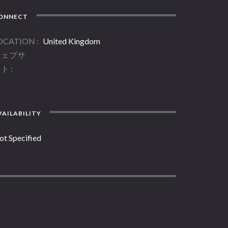
ONNECT
OCATION
United Kingdom
ウェブサ
イト
AILABILITY
ot Specified