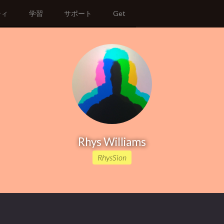
ティ
学習
サポート
Get
Rhys Williams
RhysSion