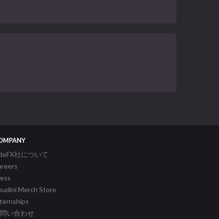
OMPANY
ideFX社について
areers
ress
udini Merch Store
ternships
問い合わせ