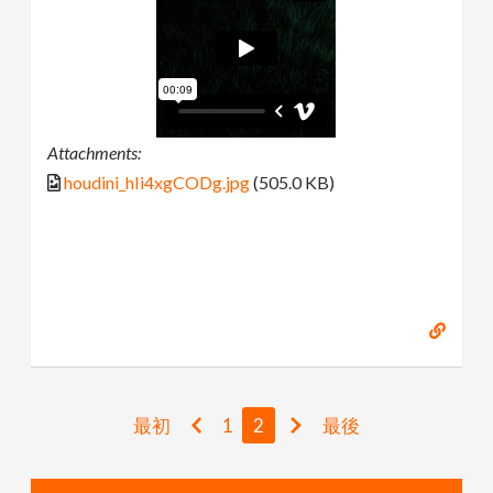
Attachments:
houdini_hIi4xgCODg.jpg
(505.0 KB)
最初
1
2
最後