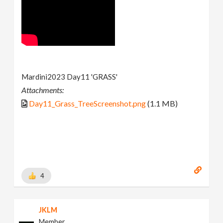
Mardini2023 Day11 'GRASS'
Attachments:
Day11_Grass_TreeScreenshot.png
(1.1 MB)
4
JKLM
Member