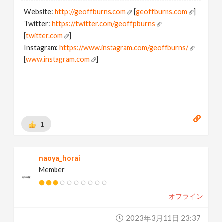
Website:
http://geoffburns.com
[
geoffburns.com
]
Twitter:
https://twitter.com/geoffpburns
[
twitter.com
]
Instagram:
https://www.instagram.com/geoffburns/
[
www.instagram.com
]
1
naoya_horai
Member
オフライン
2023年3月11日 23:37