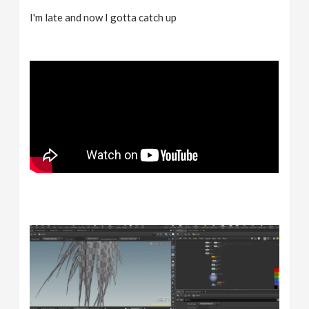
I'm late and now I gotta catch up