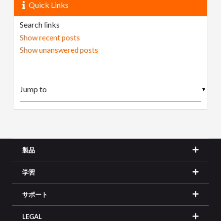
Quick Links
Search links
Show recent posts
Show unanswered posts
▼
製品
学習
サポート
LEGAL