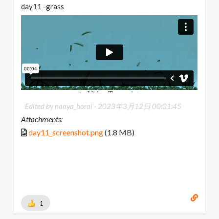
day11 -grass
Edited by naoya_horai -
2023年3月12日 00:01:45
Attachments:
day11_screenshot.png
(1.8 MB)
1