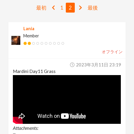
v
最初
1
2
最後
i
Lania
Member
g
オフライン
a
2023年3月11日 23:19
t
Mardini Day11 Grass
i
o
n
Attachments: