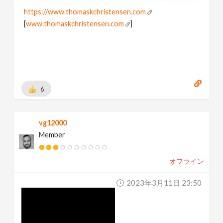
https://www.thomaskchristensen.com
[
www.thomaskchristensen.com
]
6
vg12000
Member
オフライン
2023年3月11日 23:50