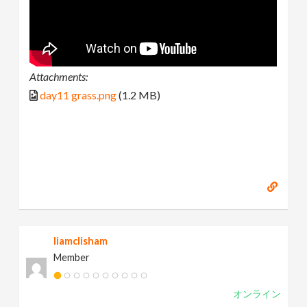
Attachments:
day11 grass.png
(1.2 MB)
liamclisham
Member
オンライン