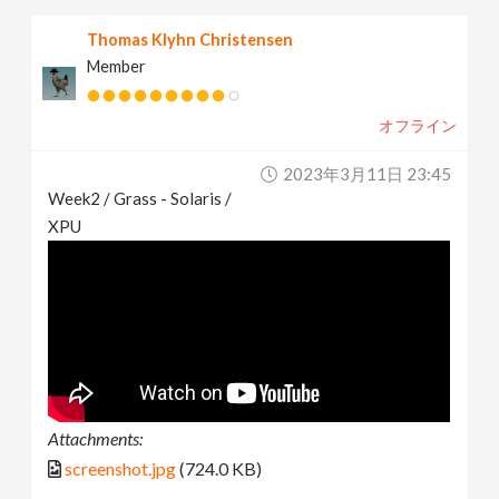
Thomas Klyhn Christensen
Member
オフライン
2023年3月11日 23:45
Week2 / Grass - Solaris /
XPU
Attachments:
screenshot.jpg
(724.0 KB)