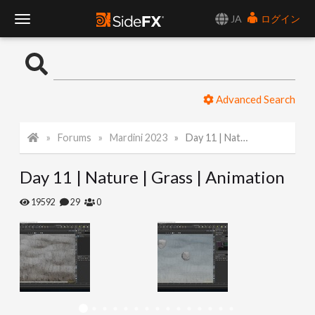
JA
ログイン
T
o
Advanced Search
g
Forums
Mardini 2023
Day 11 | Nature | Grass | Animation
g
Day 11 | Nature | Grass | Animation
l
19592
29
0
e
N
a