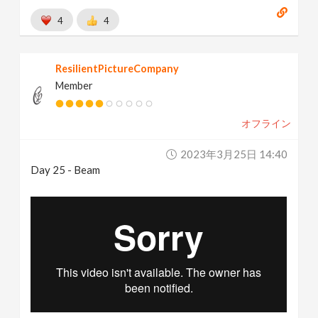
4
4
ResilientPictureCompany
Member
オフライン
2023年3月25日 14:40
Day 25 - Beam