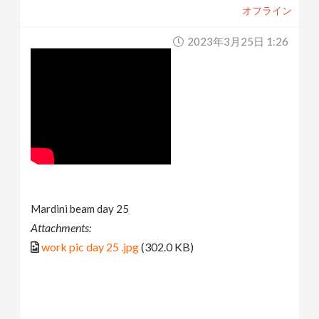
オフライン
2023年3月25日 1:26
Mardini beam day 25
Attachments:
work pic day 25 .jpg
(302.0 KB)