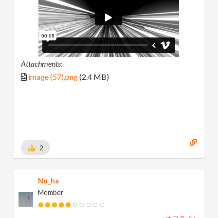
Attachments:
image (57).png
(2.4 MB)
2
No_ha
Member