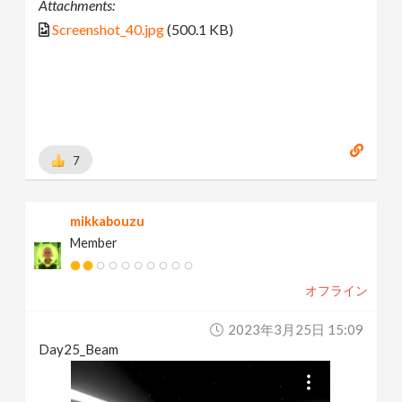
Attachments:
Screenshot_40.jpg
(500.1 KB)
7
mikkabouzu
Member
オフライン
2023年3月25日 15:09
Day25_Beam