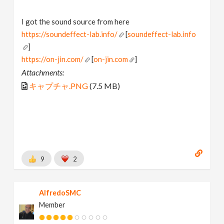
I got the sound source from here
https://soundeffect-lab.info/
[
soundeffect-lab.info
]
https://on-jin.com/
[
on-jin.com
]
Attachments:
キャプチャ.PNG
(7.5 MB)
9
2
AlfredoSMC
Member