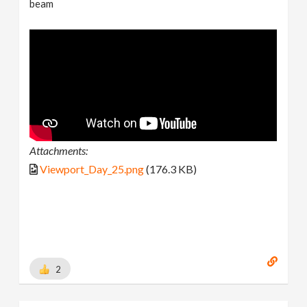
beam
Attachments:
Viewport_Day_25.png
(176.3 KB)
2