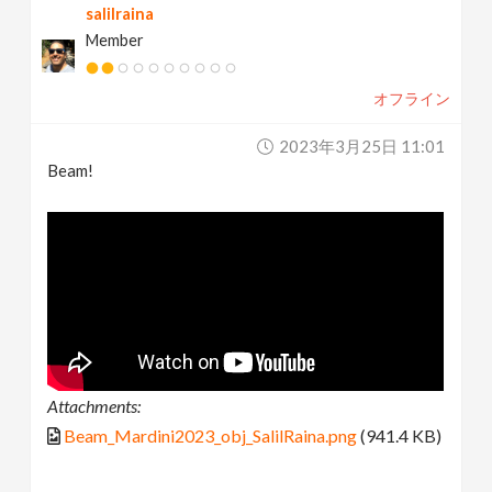
salilraina
Member
オフライン
2023年3月25日 11:01
Beam!
Attachments:
Beam_Mardini2023_obj_SalilRaina.png
(941.4 KB)