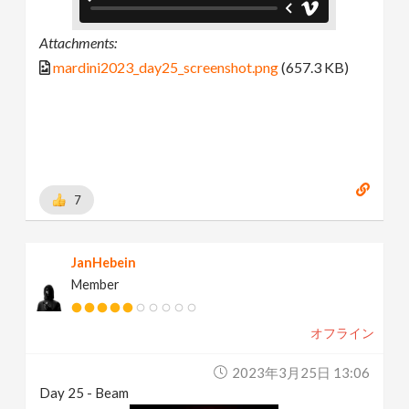
Attachments:
mardini2023_day25_screenshot.png
(657.3 KB)
7
JanHebein
Member
オフライン
2023年3月25日 13:06
Day 25 - Beam