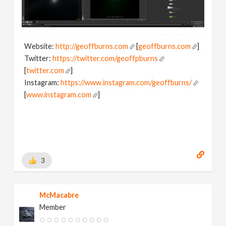
Website:
http://geoffburns.com
[
geoffburns.com
]
Twitter:
https://twitter.com/geoffpburns
[
twitter.com
]
Instagram:
https://www.instagram.com/geoffburns/
[
www.instagram.com
]
3
McMacabre
Member