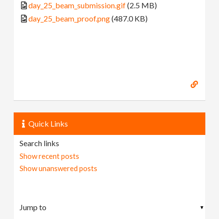
day_25_beam_submission.gif
(2.5 MB)
day_25_beam_proof.png
(487.0 KB)
Quick Links
Search links
Show recent posts
Show unanswered posts
▼