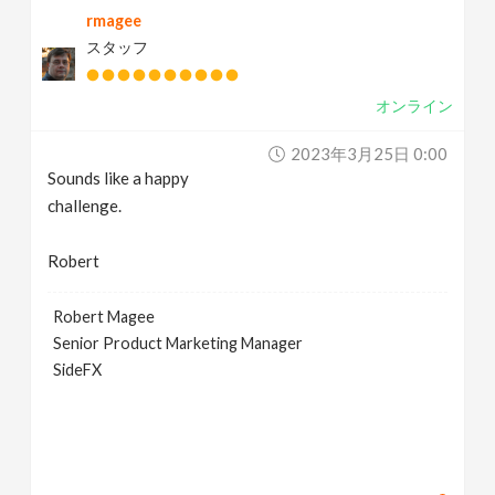
rmagee
v
スタッフ
i
オンライン
g
2023年3月25日 0:00
Sounds like a happy
a
challenge.
t
Robert
i
Robert Magee
Senior Product Marketing Manager
SideFX
o
n