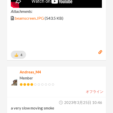
Attachments:
beamscreen.JPG
(543.5 KB)
4
Andreas_M4
Member
オフライン
2023年3月25日 10:46
a very slow moving smoke