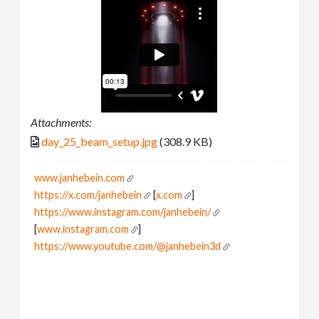
Attachments:
day_25_beam_setup.jpg
(308.9 KB)
www.janhebein.com
https://x.com/janhebein
[
x.com
]
https://www.instagram.com/janhebein/
[
www.instagram.com
]
https://www.youtube.com/@janhebein3d