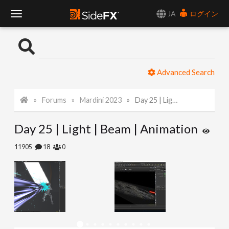
JA
ログイン
T
o
Advanced Search
g
Forums
Mardini 2023
Day 25 | Light | Beam | Animation
g
Day 25 | Light | Beam | Animation
l
11905
18
0
e
N
a