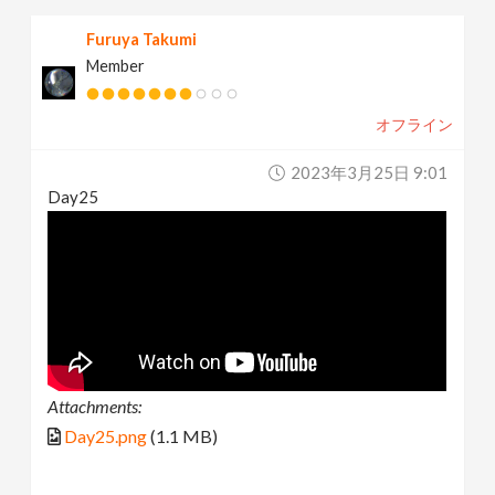
Furuya Takumi
Member
オフライン
2023年3月25日 9:01
Day25
Attachments:
Day25.png
(1.1 MB)