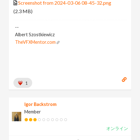
Screenshot from 2024-03-06 08-45-32.png
(2.3 MB)
--
Albert Szostkiewicz
TheVFXMentor.com
1
Igor Backstrom
Member
オンライン