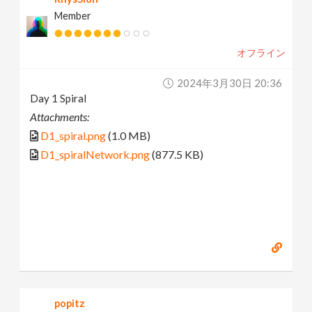
Member
オフライン
2024年3月30日 20:36
Day 1 Spiral
Attachments:
D1_spiral.png
(1.0 MB)
D1_spiralNetwork.png
(877.5 KB)
popitz