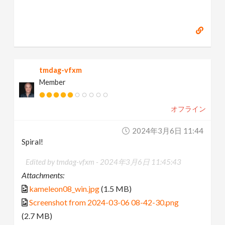
tmdag-vfxm
Member
オフライン
2024年3月6日 11:44
Spiral!
Edited by tmdag-vfxm -
2024年3月6日 11:45:43
Attachments:
kameleon08_win.jpg
(1.5 MB)
Screenshot from 2024-03-06 08-42-30.png
(2.7 MB)