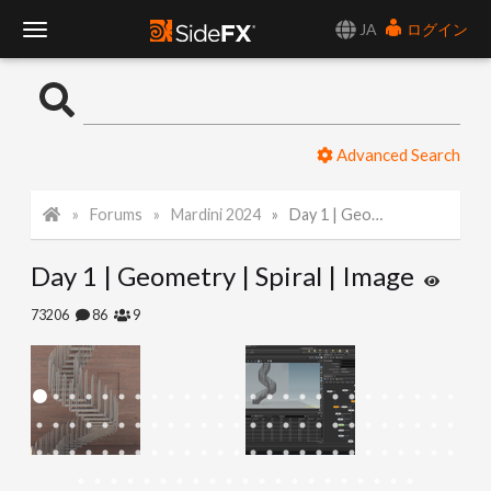
JA
ログイン
T
o
Advanced Search
g
Forums
Mardini 2024
Day 1 | Geometry | Spiral | Image
g
Day 1 | Geometry | Spiral | Image
l
73206
86
9
e
N
a