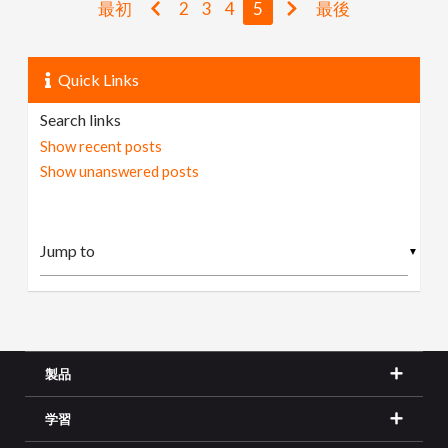
最初
2
3
4
5
最後
Quick Links
Search links
Show recent posts
Show unanswered posts
▼
製品
学習