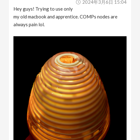
2024年3月6日 15:04
Hey guys! Trying to use only
my old macbook and apprentice. COMPs nodes are
always pain lol.