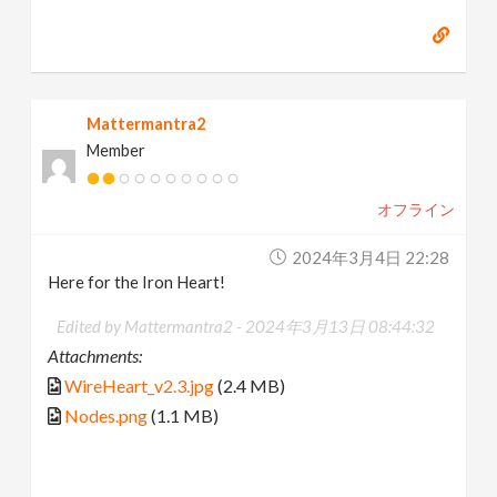
Mattermantra2
Member
オフライン
2024年3月4日 22:28
Here for the Iron Heart!
Edited by Mattermantra2 -
2024年3月13日 08:44:32
Attachments:
WireHeart_v2.3.jpg
(2.4 MB)
Nodes.png
(1.1 MB)