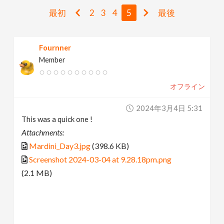
v
最初
2
3
4
5
最後
i
Fournner
Member
g
オフライン
a
2024年3月4日 5:31
t
This was a quick one !
Attachments:
i
Mardini_Day3.jpg
(398.6 KB)
Screenshot 2024-03-04 at 9.28.18pm.png
o
(2.1 MB)
n