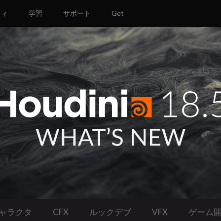
ティ
学習
サポート
Get
ャラクタ
CFX
ルックデブ
VFX
ゲーム