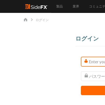
製品
業界
コミュニ
ログイン
ログイン