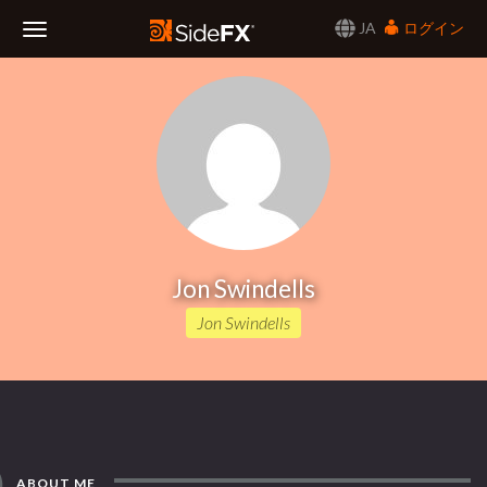
JA
ログイン
Toggle
Navigation
Jon Swindells
Jon Swindells
ABOUT ME