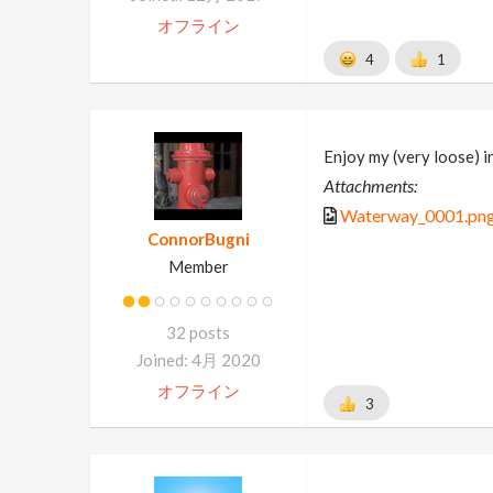
オフライン
4
1
Enjoy my (very loose) 
Attachments:
Waterway_0001.pn
ConnorBugni
Member
32 posts
Joined: 4月 2020
オフライン
3