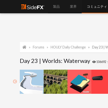
製品
業界
コミュニティ
Forums
HOULY Daily Challenge
Day 23 | 
Day 23 | Worlds: Waterway
106692