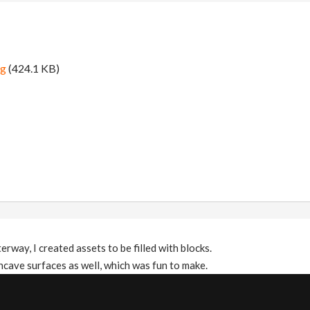
ng
(424.1 KB)
erway, I created assets to be filled with blocks.
ncave surfaces as well, which was fun to make.