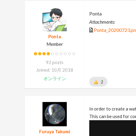
Ponta
Attachments:
Ponta_20200723.p
Ponta
Member
92 posts
Joined: 10月 2018
オンライン
2
In order to create a wat
This can be used for co
Furuya Takumi