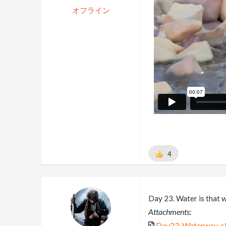
オフライン
4
Day 23. Water is that 
Attachments:
Day23_Waterway_sk