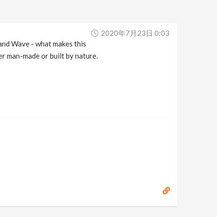
2020年7月23日 0:03
 and Wave - what makes this
er man-made or built by nature.