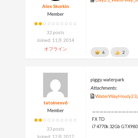
Alex Skorkin
Member
32 posts
Joined: 11月 2014
オフライン
6
2
piggy waterpark
Attachments:
WaterWayHouly23.
tatoinexv6
Member
————————————
FX TD
i7 4770k 32Gb GTX980
33 posts
Joined: 12月 2017