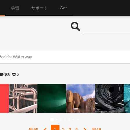
学習
サポート
Get
Worlds: Waterway
108
5
最初
1
2
3
4
最後