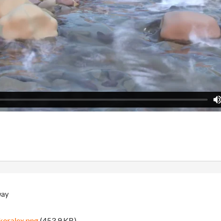
way
oralex.png
(453.9 KB)