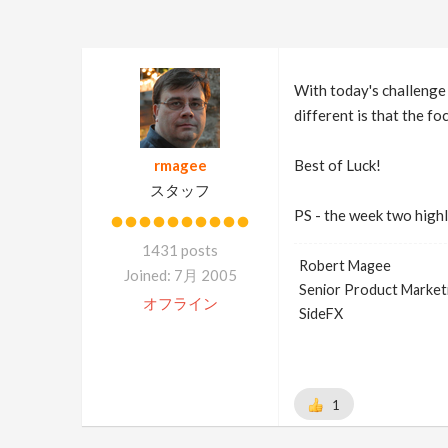
With today's challenge
different is that the f
rmagee
Best of Luck!
スタッフ
PS - the week two high
1431 posts
Robert Magee
Joined: 7月 2005
Senior Product Market
オフライン
SideFX
1