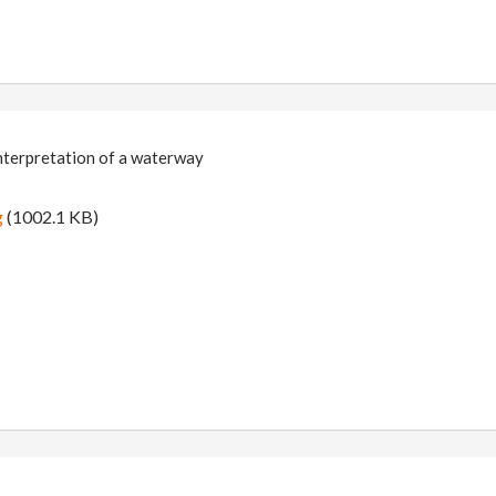
interpretation of a waterway
g
(1002.1 KB)