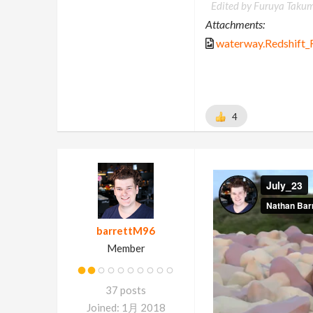
Edited by Furuya Takum
Attachments:
waterway.Redshift
4
barrettM96
Member
37 posts
Joined: 1月 2018