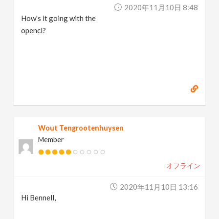
2020年11月10日 8:48
How's it going with the
opencl?
Wout Tengrootenhuysen
Member
オフライン
2020年11月10日 13:16
Hi Bennell,