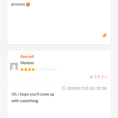
process
Bennell
Member
オフライン
2020年11月3日 10:30
Oh. I hope you'll come up
with something.