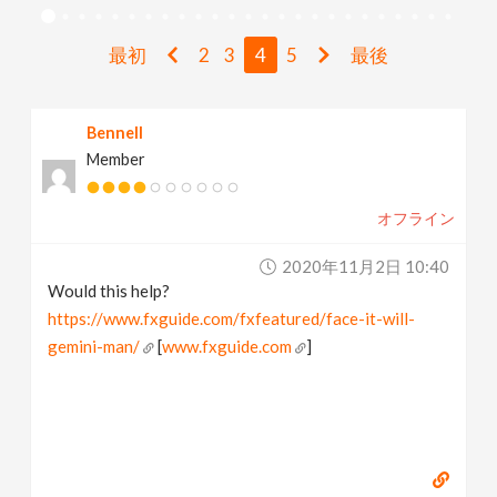
v
最初
2
3
4
5
最後
i
Bennell
g
Member
a
オフライン
t
2020年11月2日 10:40
Would this help?
i
https://www.fxguide.com/fxfeatured/face-it-will-
gemini-man/
[
www.fxguide.com
]
o
n