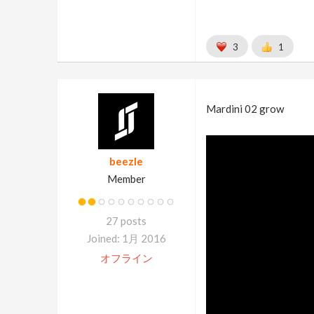
3
1
Mardini 02 grow
beezle
Member
27 posts
Joined: 1月 2016
オフライン