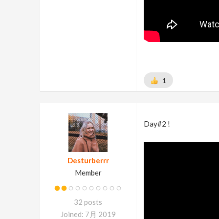
1
Day#2 !
Desturberrr
Member
32 posts
Joined: 7月 2019