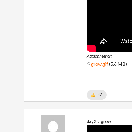
Attachments:
grow.gif
(5.6 MB)
13
day2：grow