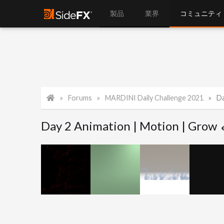
製品
業界
コミュニティ
Forums
MARDINI Daily Challenge 2021
Da
Day 2 Animation | Motion | Grow