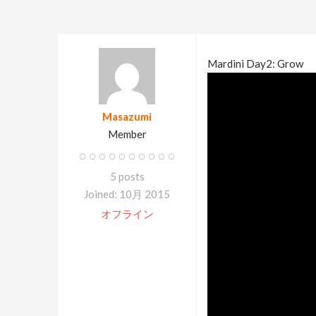
Mardini Day2: Grow
Masazumi
Member
5 posts
Joined: 10月 2015
オフライン