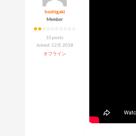
hoshigaki
Member
35 posts
Joined: 12月 2018
オフライン