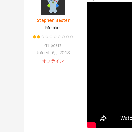
Stephen Bester
Member
41 posts
Joined: 9月 2013
オフライン