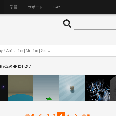
学習
サポート
Get
y 2 Animation | Motion | Grow
63250
124
7
最初
2
3
4
5
最後