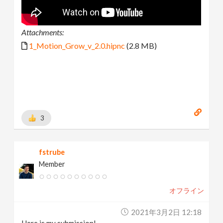
Attachments:
1_Motion_Grow_v_2.0.hipnc
(2.8 MB)
3
fstrube
Member
オフライン
2021年3月2日 12:18
Here is my submission!