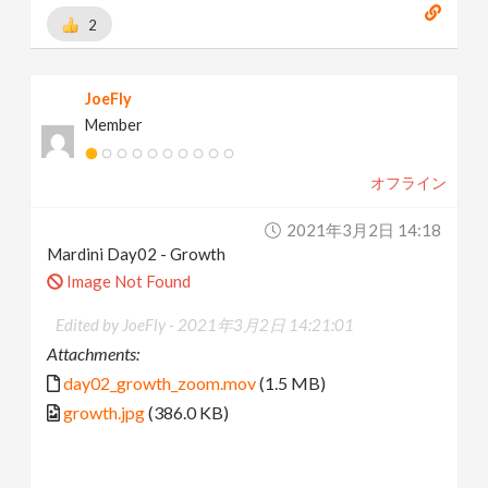
2
JoeFly
Member
オフライン
2021年3月2日 14:18
Mardini Day02 - Growth
Image Not Found
Edited by JoeFly -
2021年3月2日 14:21:01
Attachments:
day02_growth_zoom.mov
(1.5 MB)
growth.jpg
(386.0 KB)