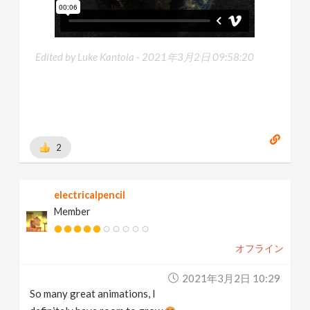
Edited by Luke Kantola -
2021年3月2日 09:58:20
2
electricalpencil
Member
オフライン
2021年3月2日 10:29
So many great animations, I