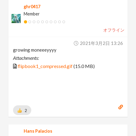
ghr0417
Member
オフライン
2021年3月2日 13:26
growing moneeeyyyy
Attachments:
flipbook1_compressed.gif
(15.0 MB)
2
Hans Palacios