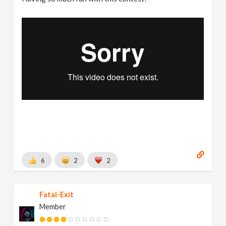
6
2
2
Fatal-Exit
Member