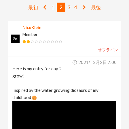
v
最初
1
2
3
4
最後
i
NicoKlein
Member
g
オフライン
a
2021年3月2日 7:00
t
Here is my entry for day 2
grow!
i
Inspired by the water growing diosaurs of my
childhood
o
n