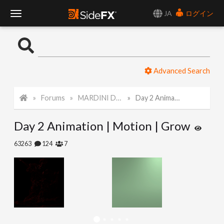
JA
ログイン
T
o
Advanced Search
g
Forums
MARDINI Daily Challenge 2021
Day 2 Animation | Motion | Grow
g
Day 2 Animation | Motion | Grow
l
63263
124
7
e
N
a