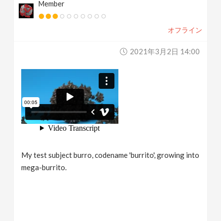
Member
オフライン
2021年3月2日 14:00
My test subject burro, codename 'burrito', growing into
mega-burrito.