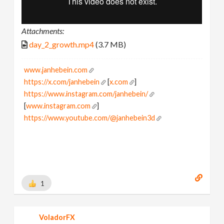
Attachments:
day_2_growth.mp4
(3.7 MB)
www.janhebein.com
https://x.com/janhebein
[
x.com
]
https://www.instagram.com/janhebein/
[
www.instagram.com
]
https://www.youtube.com/@janhebein3d
1
VoladorFX