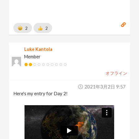
2
2
Luke Kantola
Member
オフライン
2021年3月2日 9:57
Here's my entry for Day 2!