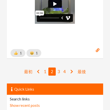
1
1
最初
1
2
3
4
最後
Quick Links
Search links
Show recent posts