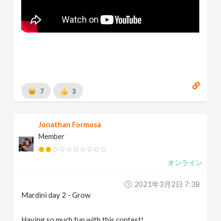
7
3
Jonathan Formosa
Member
オンライン
2021年3月2日 7:38
Mardini day 2 - Grow
Having so much fun with this contest!