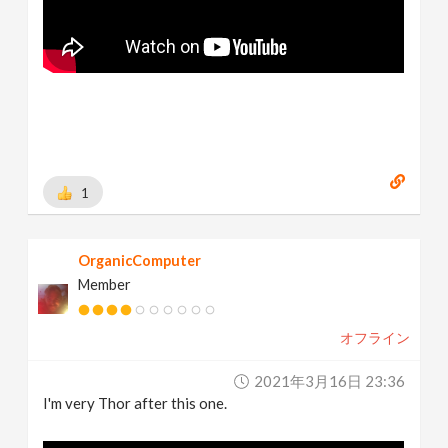
1
OrganicComputer
Member
オフライン
2021年3月16日 23:36
I'm very Thor after this one.