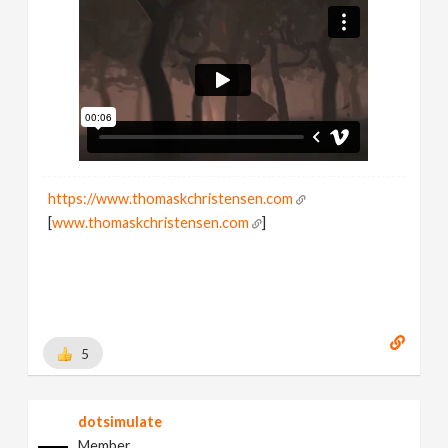
https://www.thomaskchristensen.com
[
www.thomaskchristensen.com
]
5
dotsimulate
Member