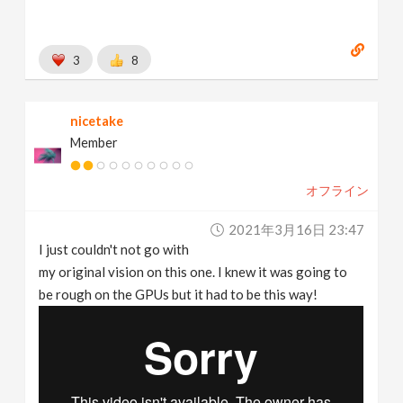
3
8
nicetake
Member
オフライン
2021年3月16日 23:47
I just couldn't not go with
my original vision on this one. I knew it was going to
be rough on the GPUs but it had to be this way!