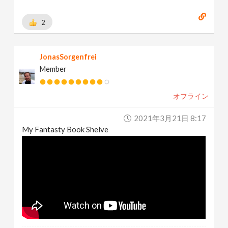
2
JonasSorgenfrei
Member
オフライン
2021年3月21日 8:17
My Fantasty Book Shelve