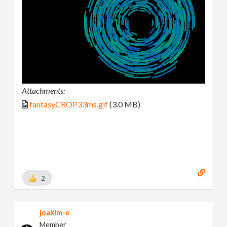
Attachments:
fantasyCROP33ms.gif
(3.0 MB)
2
joakim-e
Member