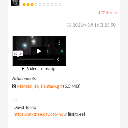
オフライン
2021年3月16日 23:50
Attachments:
Mardini_16_Fantasy.gif
(5.5 MB)
--
David Torno
https://linktr.ee/davidtorno
[linktr.ee]