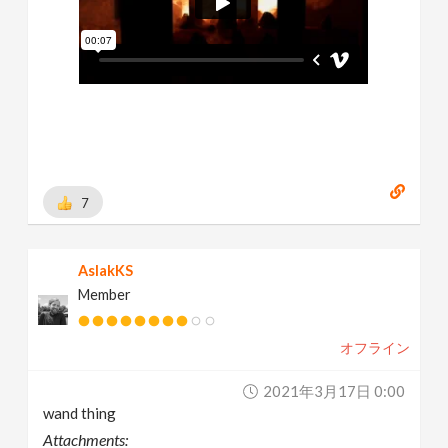
7
AslakKS
Member
オフライン
2021年3月17日 0:00
wand thing
Attachments: