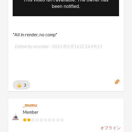
*All in render, no comp*
Edited by nicetake -
2021年3月16日 23:49:15
3
_mumu
Member
オフライン