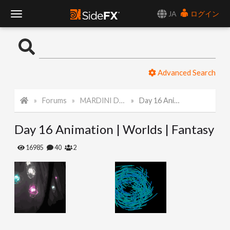
JA
ログイン
T
o
Advanced Search
g
Forums
MARDINI Daily Challenge 2021
Day 16 Animation | Worlds | Fantasy
g
Day 16 Animation | Worlds | Fantasy
l
16985
40
2
e
N
a