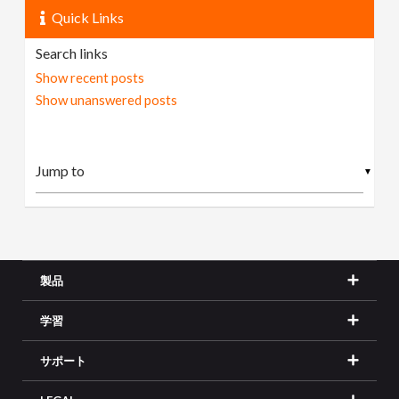
Quick Links
Search links
Show recent posts
Show unanswered posts
▼
製品
学習
サポート