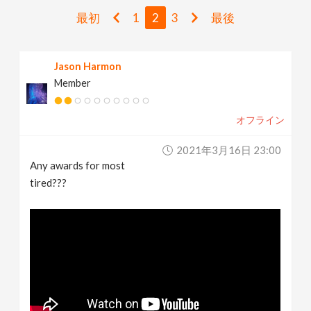
v
最初
1
2
3
最後
i
Jason Harmon
Member
g
オフライン
a
2021年3月16日 23:00
t
Any awards for most
tired???
i
o
n