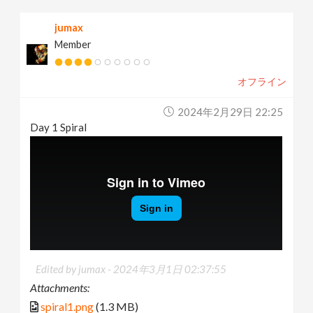
jumax
Member
オフライン
2024年2月29日 22:25
Day 1 Spiral
Edited by jumax -
2024年3月1日 02:37:55
Attachments:
spiral1.png
(1.3 MB)