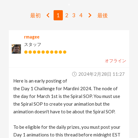
v
最初
1
2
3
4
最後
i
rmagee
g
スタッフ
a
オフライン
t
2024年2月28日 11:27
Here is an early posting of
i
the Day 1 Challenge for Mardini 2024. The node of
the day for March 1st is the Spiral SOP. You must use
the Spiral SOP to create your animation but the
o
animation doesn't have to be about the Spiral SOP.
n
To be eligible for the daily prizes, you must post your
Day 1 animations to this thread before midnight EST