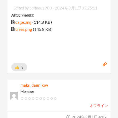
Edited by balthou1703 -
2024年3月1日 03:25:11
Attachments:
cage.png
(114.8 KB)
trees.png
(145.8 KB)
5
maks_dannikov
Member
オフライン
2024年3月1日 4:07