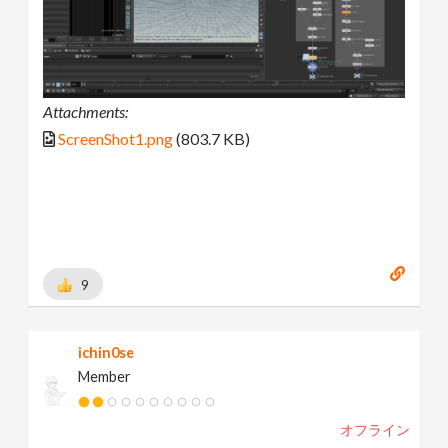
Attachments:
ScreenShot1.png
(803.7 KB)
9
ichin0se
Member
オフライン