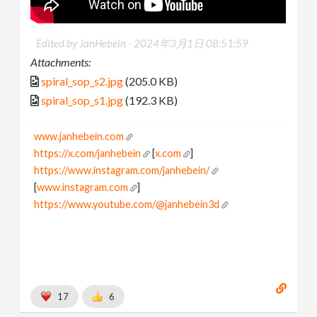
Edited by JanHebein -
2024年3月1日 08:51:59
Attachments:
spiral_sop_s2.jpg
(205.0 KB)
spiral_sop_s1.jpg
(192.3 KB)
www.janhebein.com
https://x.com/janhebein
[
x.com
]
https://www.instagram.com/janhebein/
[
www.instagram.com
]
https://www.youtube.com/@janhebein3d
17
6