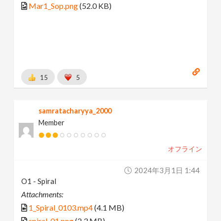
Mar1_Sop.png
(52.0 KB)
15
5
samratacharyya_2000
Member
オフライン
2024年3月1日 1:44
O1 - Spiral
Attachments:
1_Spiral_0103.mp4
(4.1 MB)
spiral_01.png
(2.3 MB)