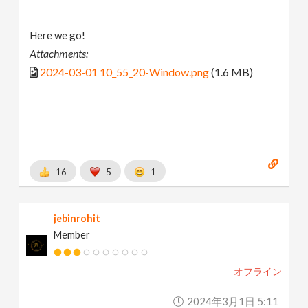
Here we go!
Attachments:
2024-03-01 10_55_20-Window.png
(1.6 MB)
16
5
1
jebinrohit
Member
オフライン
2024年3月1日 5:11