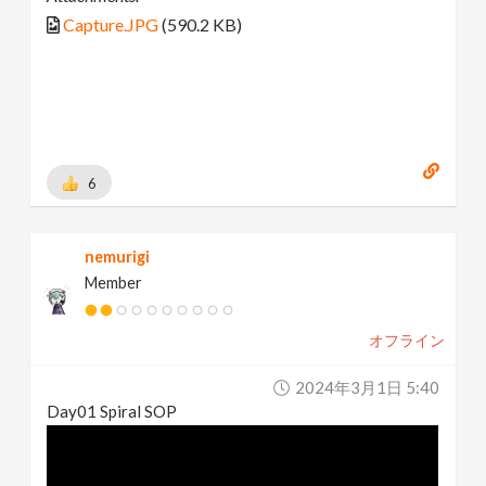
Capture.JPG
(590.2 KB)
6
nemurigi
Member
オフライン
2024年3月1日 5:40
Day01 Spiral SOP