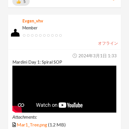
5
Evgen_vhv
Member
オフライン
2024年3月1日 1:33
Mardini Day 1: Spiral SOP
Attachments:
Mar1_Tree.png
(1.2 MB)