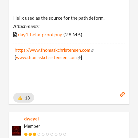
Helix used as the source for the path deform.
Attachments:
day1_helix_proof.png
(2.8 MB)
https://www.thomaskchristensen.com
[
www.thomaskchristensen.com
]
18
dweyel
Member