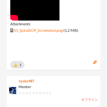
Attachments:
01_SpiralSOP_Screenshot.png
(1.2 MB)
3
tyoko987
Member
オフライン