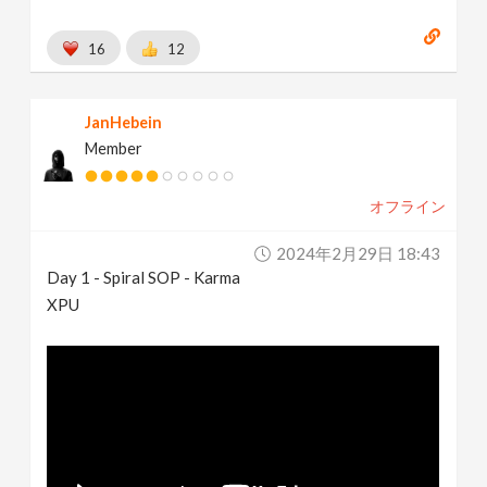
16
12
JanHebein
Member
オフライン
2024年2月29日 18:43
Day 1 - Spiral SOP - Karma
XPU