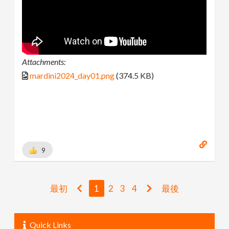
Attachments:
mardini2024_day01.png
(374.5 KB)
9
最初
1
2
3
4
最後
Quick Links