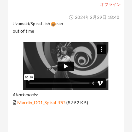
オフライン
2024年2月29日 18:40
Uzumaki/Spiral -ish
ran
out of time
Attachments:
Mardin_D01_Spiral.JPG
(879.2 KB)