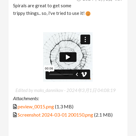
Spirals are great to get some
trippy things.. so, i've tried to use it!
Edited by maks_dannikov -
2024年3月1日 04:08:19
Attachments:
peview_0015.png
(1.3 MB)
Screenshot 2024-03-01 200150.png
(2.1 MB)