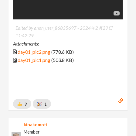
Edited by anon_user_86835697 -
2024年2月29日
11:42:29
Attachments:
day01_pic2.png
(778.6 KB)
day01_pic1.png
(503.8 KB)
9
1
kinakomoti
Member