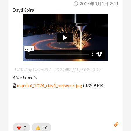
2024年3月1日 2:41
Day1 Spiral
Edited by tyoko987 -
2024年3月1日 02:43:17
Attachments:
mardini_2024_day1_network.jpg
(435.9 KB)
7
10