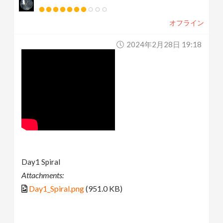
オフライン
2024年2月28日 19:18
Day1 Spiral
Attachments:
Day1_Spiral.png
(951.0 KB)