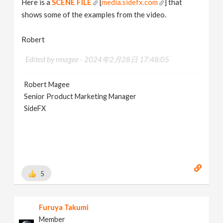
Here is a
SCENE FILE
[
media.sidefx.com
] that
shows some of the examples from the video.
Robert
Edited by rmagee -
2024年2月28日 17:48:05
Robert Magee
Senior Product Marketing Manager
SideFX
5
Furuya Takumi
Member