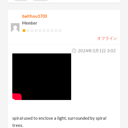
balthou1703
Member
オフライン
2024年3月1日 3:02
spiral used to enclose a light, surrounded by spiral
trees.